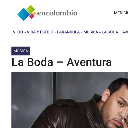
Saltar
al
MEDICI
contenido
INICIO
»
VIDA Y ESTILO
»
FARÁNDULA
»
MÚSICA
»
LA BODA – A
MÚSICA
La Boda – Aventura