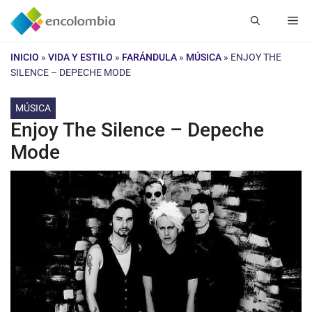
Saltar
Me
al
contenido
INICIO
»
VIDA Y ESTILO
»
FARÁNDULA
»
MÚSICA
»
ENJOY THE
SILENCE – DEPECHE MODE
MÚSICA
Enjoy The Silence – Depeche
Mode