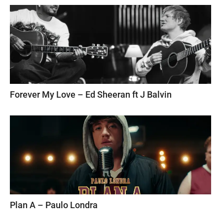
Forever My Love – Ed Sheeran ft J Balvin
Plan A – Paulo Londra