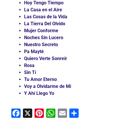
Hoy Tengo Tiempo
La Casa en el Aire
Las Cosas de la Vida
La Tierra Del Olvido
Mujer Conforme
Noches Sin Lucero
Nuestro Secreto
Pa Mayté
Quiero Verte Sonreír
Rosa
Sin Tí
Tu Amor Eterno
Voy a Olvidarme de Mi
Y Ahí Llego Yo
F
X
Pi
W
E
C
a
nt
h
m
o