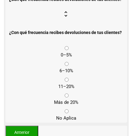
¿Con qué frecuencia recibes devoluciones de tus clientes?
0–5%
6–10%
11–20%
Más de 20%
No Aplica