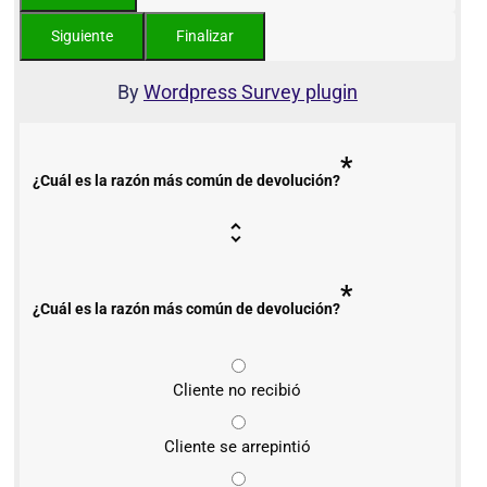
By
Wordpress Survey plugin
*
¿Cuál es la razón más común de devolución?
*
¿Cuál es la razón más común de devolución?
Cliente no recibió
Cliente se arrepintió