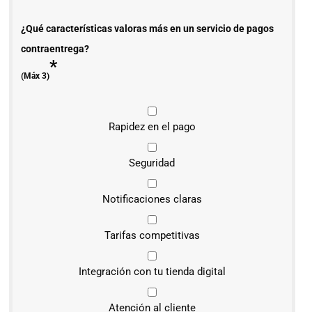
¿Qué características valoras más en un servicio de pagos
contraentrega?
*
(Máx 3)
Rapidez en el pago
Seguridad
Notificaciones claras
Tarifas competitivas
Integración con tu tienda digital
Atención al cliente