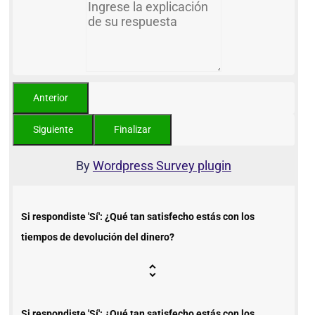
By
Wordpress Survey plugin
Si respondiste 'Sí': ¿Qué tan satisfecho estás con los
tiempos de devolución del dinero?
Si respondiste 'Sí': ¿Qué tan satisfecho estás con los