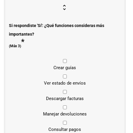
Si respondiste 'Sí': ¿Qué funciones consideras más
importantes?
*
(Máx 3)
Crear guías
Ver estado de envíos
Descargar facturas
Manejar devoluciones
Consultar pagos