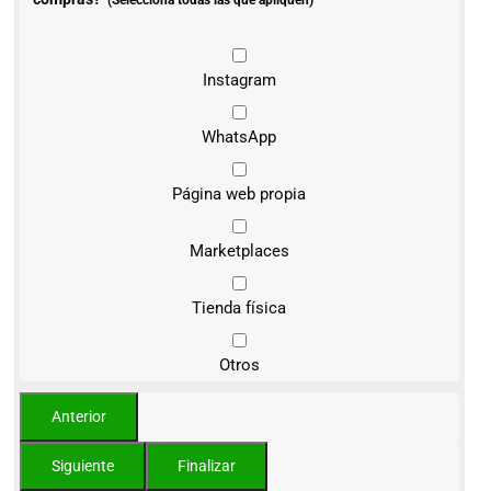
(Selecciona todas las que apliquen)
Instagram
WhatsApp
Página web propia
Marketplaces
Tienda física
Otros