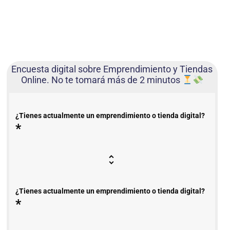
Encuesta digital sobre Emprendimiento y Tiendas
Online. No te tomará más de 2 minutos
¿Tienes actualmente un emprendimiento o tienda digital?
*
¿Tienes actualmente un emprendimiento o tienda digital?
*