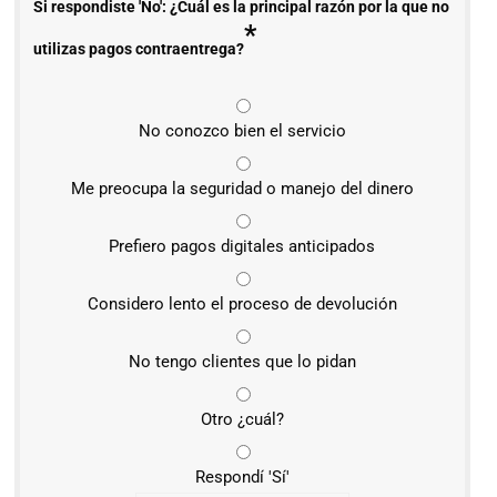
Si respondiste 'No': ¿Cuál es la principal razón por la que no
*
utilizas pagos contraentrega?
No conozco bien el servicio
Me preocupa la seguridad o manejo del dinero
Prefiero pagos digitales anticipados
Considero lento el proceso de devolución
No tengo clientes que lo pidan
Otro ¿cuál?
Respondí 'Sí'