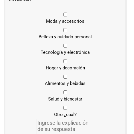
Moda y accesorios
Belleza y cuidado personal
Tecnología y electrónica
Hogar y decoración
Alimentos y bebidas
Salud y bienestar
Otro ¿cuál?