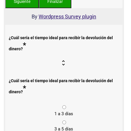
By
Wordpress Survey plugin
¿Cuál sería el tiempo ideal para recibir la devolución del
*
dinero?
¿Cuál sería el tiempo ideal para recibir la devolución del
*
dinero?
1 a 3 días
3 a 5 días