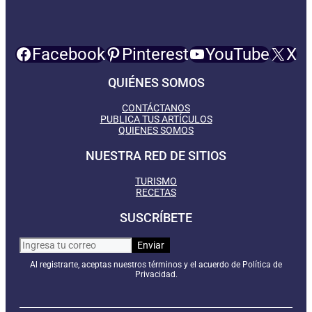
Facebook
Pinterest
YouTube
X
QUIÉNES SOMOS
CONTÁCTANOS
PUBLICA TUS ARTÍCULOS
QUIENES SOMOS
NUESTRA RED DE SITIOS
TURISMO
RECETAS
SUSCRÍBETE
Al registrarte, aceptas nuestros términos y el acuerdo de Política de
Privacidad.