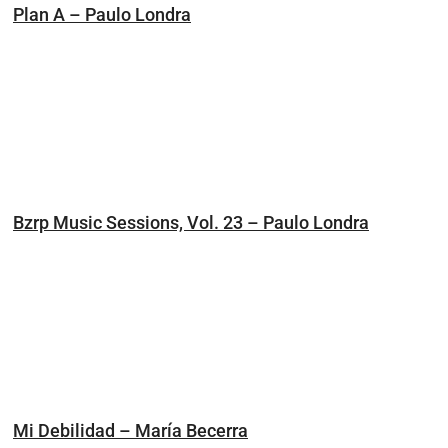
Plan A – Paulo Londra
Bzrp Music Sessions, Vol. 23 – Paulo Londra
Mi Debilidad – María Becerra