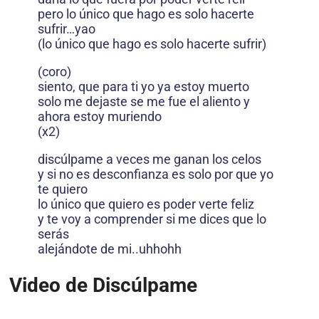
pero lo único que hago es solo hacerte
sufrir…yao
(lo único que hago es solo hacerte sufrir)
(coro)
siento, que para ti yo ya estoy muerto
solo me dejaste se me fue el aliento y
ahora estoy muriendo
(x2)
discúlpame a veces me ganan los celos
y si no es desconfianza es solo por que yo
te quiero
lo único que quiero es poder verte feliz
y te voy a comprender si me dices que lo
serás
alejándote de mi..uhhohh
Video de Discúlpame