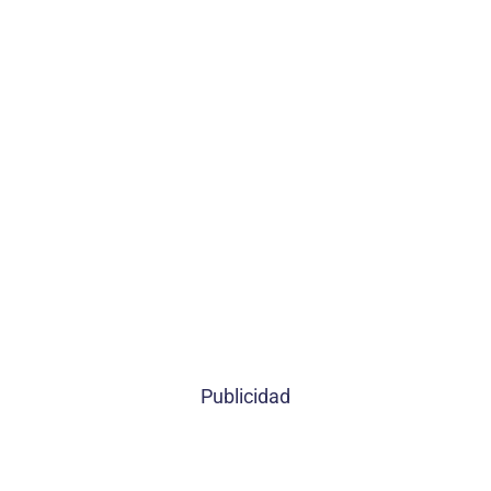
Publicidad