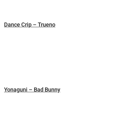
Dance Crip – Trueno
Yonaguni – Bad Bunny