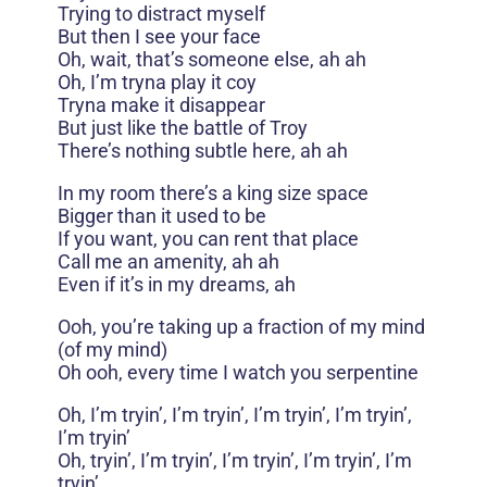
Trying to distract myself
But then I see your face
Oh, wait, that’s someone else, ah ah
Oh, I’m tryna play it coy
Tryna make it disappear
But just like the battle of Troy
There’s nothing subtle here, ah ah
In my room there’s a king size space
Bigger than it used to be
If you want, you can rent that place
Call me an amenity, ah ah
Even if it’s in my dreams, ah
Ooh, you’re taking up a fraction of my mind
(of my mind)
Oh ooh, every time I watch you serpentine
Oh, I’m tryin’, I’m tryin’, I’m tryin’, I’m tryin’,
I’m tryin’
Oh, tryin’, I’m tryin’, I’m tryin’, I’m tryin’, I’m
tryin’