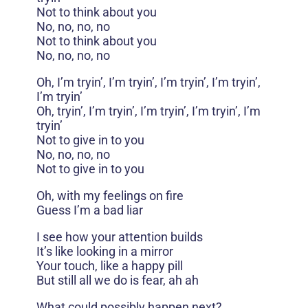
Not to think about you
No, no, no, no
Not to think about you
No, no, no, no
Oh, I’m tryin’, I’m tryin’, I’m tryin’, I’m tryin’,
I’m tryin’
Oh, tryin’, I’m tryin’, I’m tryin’, I’m tryin’, I’m
tryin’
Not to give in to you
No, no, no, no
Not to give in to you
Oh, with my feelings on fire
Guess I’m a bad liar
I see how your attention builds
It’s like looking in a mirror
Your touch, like a happy pill
But still all we do is fear, ah ah
What could possibly happen next?