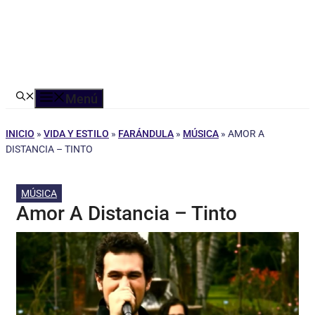
Menú
INICIO
»
VIDA Y ESTILO
»
FARÁNDULA
»
MÚSICA
»
AMOR A
DISTANCIA – TINTO
MÚSICA
Amor A Distancia – Tinto