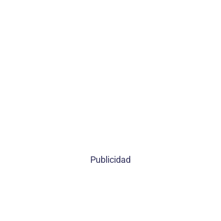
Publicidad