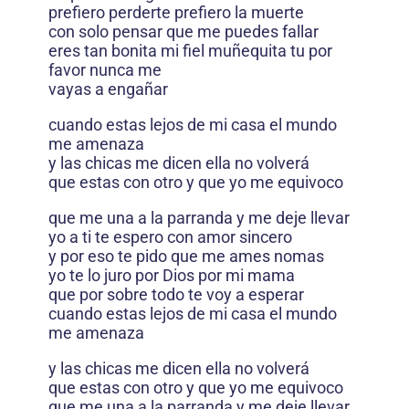
prefiero perderte prefiero la muerte
con solo pensar que me puedes fallar
eres tan bonita mi fiel muñequita tu por
favor nunca me
vayas a engañar
cuando estas lejos de mi casa el mundo
me amenaza
y las chicas me dicen ella no volverá
que estas con otro y que yo me equivoco
que me una a la parranda y me deje llevar
yo a ti te espero con amor sincero
y por eso te pido que me ames nomas
yo te lo juro por Dios por mi mama
que por sobre todo te voy a esperar
cuando estas lejos de mi casa el mundo
me amenaza
y las chicas me dicen ella no volverá
que estas con otro y que yo me equivoco
que me una a la parranda y me deje llevar