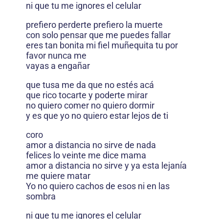
ni que tu me ignores el celular
prefiero perderte prefiero la muerte
con solo pensar que me puedes fallar
eres tan bonita mi fiel muñequita tu por
favor nunca me
vayas a engañar
que tusa me da que no estés acá
que rico tocarte y poderte mirar
no quiero comer no quiero dormir
y es que yo no quiero estar lejos de ti
coro
amor a distancia no sirve de nada
felices lo veinte me dice mama
amor a distancia no sirve y ya esta lejanía
me quiere matar
Yo no quiero cachos de esos ni en las
sombra
ni que tu me ignores el celular