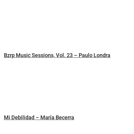
Bzrp Music Sessions, Vol. 23 – Paulo Londra
Mi Debilidad – María Becerra