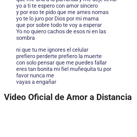
yo a ti te espero con amor sincero
y por eso te pido que me ames nomas
yo te lo juro por Dios por mi mama
que por sobre todo te voy a esperar
Yo no quiero cachos de esos ni en las
sombra
ni que tu me ignores el celular
prefiero perderte prefiero la muerte
con solo pensar que me puedes fallar
eres tan bonita mi fiel muñequita tu por
favor nunca me
vayas a engañar
Video Oficial de Amor a Distancia