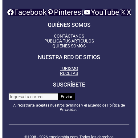
Facebook
Pinterest
YouTube
X
QUIÉNES SOMOS
CONTÁCTANOS
PUBLICA TUS ARTÍCULOS
QUIENES SOMOS
NUESTRA RED DE SITIOS
TURISMO
RECETAS
SUSCRÍBETE
Al registrarte, aceptas nuestros términos y el acuerdo de Política de
Privacidad.
©1998 - 2026 encolombia.com. Todos los derechos