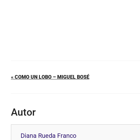
o
p
k
« COMO UN LOBO – MIGUEL BOSÉ
Autor
Diana Rueda Franco