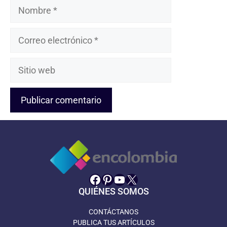
Nombre
Correo
electrónico
Sitio
web
Facebook
Pinterest
YouTube
X
QUIÉNES SOMOS
CONTÁCTANOS
PUBLICA TUS ARTÍCULOS