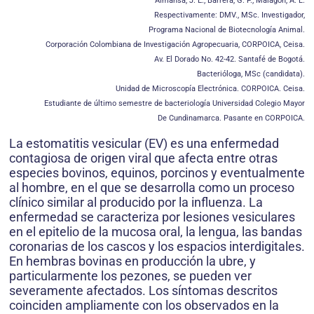
Almansa, J. E.; Barrera, G. P.; Malagón, A. L.
Respectivamente: DMV., MSc. Investigador,
Programa Nacional de Biotecnología Animal.
Corporación Colombiana de Investigación Agropecuaria, CORPOICA, Ceisa.
Av. El Dorado No. 42-42. Santafé de Bogotá.
Bacterióloga, MSc (candidata).
Unidad de Microscopía Electrónica. CORPOICA. Ceisa.
Estudiante de último semestre de bacteriología Universidad Colegio Mayor
De Cundinamarca. Pasante en CORPOICA.
La estomatitis vesicular (EV) es una enfermedad
contagiosa de origen viral que afecta entre otras
especies bovinos, equinos, porcinos y eventualmente
al hombre, en el que se desarrolla como un proceso
clínico similar al producido por la influenza. La
enfermedad se caracteriza por lesiones vesiculares
en el epitelio de la mucosa oral, la lengua, las bandas
coronarias de los cascos y los espacios interdigitales.
En hembras bovinas en producción la ubre, y
particularmente los pezones, se pueden ver
severamente afectados. Los síntomas descritos
coinciden ampliamente con los observados en la