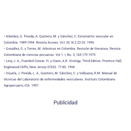
• Arbeláez, G. Pineda, A. Quintero, M. y Sánchez, C. Estomatitis vesicular en
Colombia. 1989-1994. Revista Acovez. Vo1.20. N.2:22-25. 1995.
• González, G. y Torres, M. Arbovirus en Colombia. Revisión de literatura. Revista
Colombiana de ciencias pecuarias. Vol 1. I, No. 3, 165-179.1979.
• Levy, J. A., Fraenkel-Conrat. H. y Owen, A.R. Virology. Third Edition. Prentice Hall,
Englewood Cliffs, New Jersey 07632. 77-85. 1994.
• Orjuela, J. Pineda, L. A., Quintero, M. Sánchez, C. y Valbuena, R.M. Manual de
técnicas del Laboratorio de enfermedades vesiculares. Instituto Colombiano
Agropecuario, ICA. 1997.
Publicidad