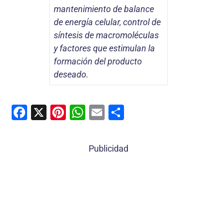
mantenimiento de balance
de energía celular, control de
síntesis de macromoléculas
y factores que estimulan la
formación del producto
deseado.
F
X
Pi
W
E
C
a
nt
h
m
o
c
er
at
ai
m
Publicidad
e
e
s
l
p
b
st
A
ar
o
p
tir
o
p