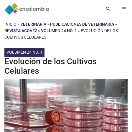
Saltar
Me
al
contenido
INICIO
»
VETERINARIA
»
PUBLICACIONES DE VETERINARIA
»
REVISTA ACOVEZ
»
VOLUMEN 24 NO. 1
»
EVOLUCIÓN DE LOS
CULTIVOS CELULARES
VOLUMEN 24 NO. 1
Evolución de los Cultivos
Celulares