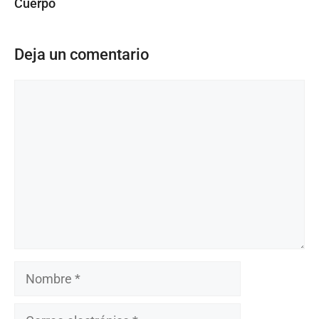
Cuerpo
Deja un comentario
Comentario
Nombre
Correo