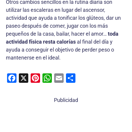
Otros cambios sencillos en la rutina diaria son
utilizar las escaleras en lugar del ascensor,
actividad que ayuda a tonificar los glúteos, dar un
paseo después de comer, jugar con los más
pequeños de la casa, bailar, hacer el amor…
toda
actividad física resta calorías
al final del día y
ayuda a conseguir el objetivo de perder peso o
mantenerse en el ideal.
F
X
Pi
W
E
C
a
nt
h
m
o
c
er
at
ai
m
Publicidad
e
e
s
l
p
b
st
A
ar
o
p
tir