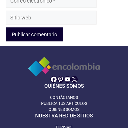
electrónico
Sitio
web
Facebook
Pinterest
YouTube
X
QUIÉNES SOMOS
CONTÁCTANOS
PUBLICA TUS ARTÍCULOS
QUIENES SOMOS
NUESTRA RED DE SITIOS
TURISMO