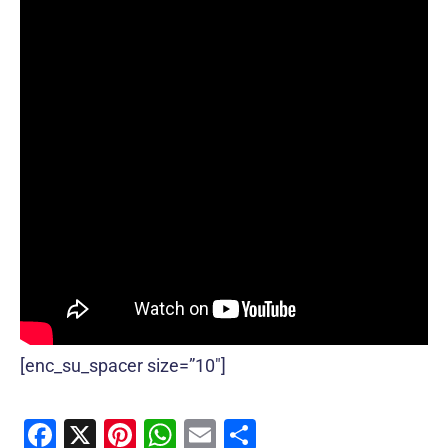
[enc_su_spacer size=”10″]
F
X
Pi
W
E
C