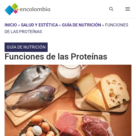
Saltar
Me
al
contenido
INICIO
»
SALUD Y ESTÉTICA
»
GUÍA DE NUTRICIÓN
»
FUNCIONES
DE LAS PROTEÍNAS
GUÍA DE NUTRICIÓN
Funciones de las Proteínas