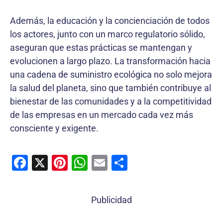
Además, la educación y la concienciación de todos
los actores, junto con un marco regulatorio sólido,
aseguran que estas prácticas se mantengan y
evolucionen a largo plazo. La transformación hacia
una cadena de suministro ecológica no solo mejora
la salud del planeta, sino que también contribuye al
bienestar de las comunidades y a la competitividad
de las empresas en un mercado cada vez más
consciente y exigente.
F
X
Pi
W
E
C
a
nt
h
m
o
c
er
at
ai
m
Publicidad
e
e
s
l
p