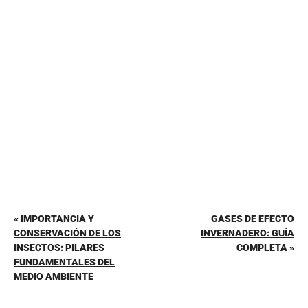
b
st
A
ar
o
p
tir
o
p
k
« IMPORTANCIA Y
GASES DE EFECTO
CONSERVACIÓN DE LOS
INVERNADERO: GUÍA
INSECTOS: PILARES
COMPLETA »
FUNDAMENTALES DEL
MEDIO AMBIENTE