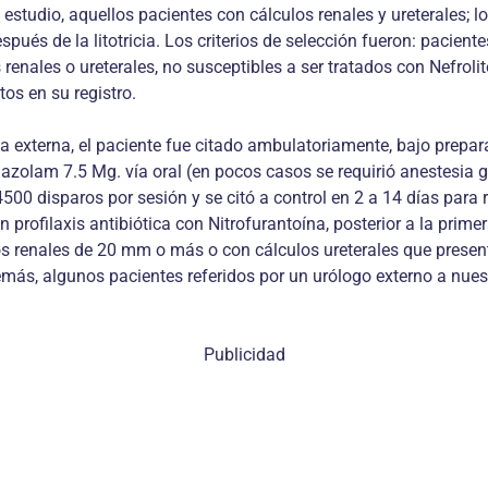
l estudio, aquellos pacientes con cálculos renales y ureterales; 
spués de la litotricia. Los criterios de selección fueron: pacient
os renales o ureterales, no susceptibles a ser tratados con Nefr
os en su registro.
ta externa, el paciente fue citado ambulatoriamente, bajo prepar
olam 7.5 Mg. vía oral (en pocos casos se requirió anestesia gen
00 disparos por sesión y se citó a control en 2 a 14 días para r
 profilaxis antibiótica con Nitrofurantoína, posterior a la primer
os renales de 20 mm o más o con cálculos ureterales que present
s, algunos pacientes referidos por un urólogo externo a nuestra
Publicidad