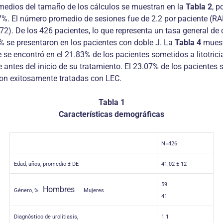
omedios del tamaño de los cálculos se muestran en la
Tabla 2
, p
.7%. El número promedio de sesiones fue de 2.2 por paciente (R
2). De los 426 pacientes, lo que representa un tasa general de
0% se presentaron en los pacientes con doble J. La
Tabla 4
muestr
e se encontró en el 21.83% de los pacientes sometidos a litotric
antes del inicio de su tratamiento. El 23.07% de los pacientes si
ron exitosamente tratadas con LEC.
Tabla 1
Características demográficas
N=426
Edad, años, promedio ± DE
41.02 ± 12
59
Hombres
Género, %
Mujeres
41
Diagnóstico de urolitiasis,
1.1