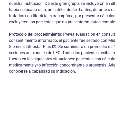
nuestra institución. De este gran grupo, se incluyeron en el
había colocado o no, un catéter doble J antes, durante o de
tratados con litotricia extracorpórea, por presentar cálcul
excluyeron los pacientes que no presentaron datos complet
Protocolo del procedimiento
: Previa evaluación en consul
consentimiento informado, el paciente fue sedado con Midaz
Siemens Lithostar Plus I®. Se suministró un promedio de 45
sesiones adicionales de LEC. Todos los pacientes recibieron
fueron en las siguientes situaciones: pacientes con cálcul
médicamente y/o infección concomitante o urosepsis. Ademá
conocerse a cabalidad su indicación.