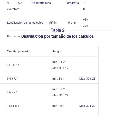
%
TAC
Ecografía renal
Urografía
18
excretora
80
68%
Localización de los cálculos
Riñón
Uréter
32%
Tabla 2
Distribución por tamaño de los cálculos
Uso de catéter doble J, %
30%
Tamaño promedio
Rangos
min. 3 x 2
18.8 x 7.7
Máx. 30 x 17
9.4 x 7.1
min. 3 x 1 Máx. 30 x 25
min. 3 x 2
9.6 x 7.1
Máx. 35 x 22
11.3 x 8.1
min 1 x 1 Máx. 39 x 22