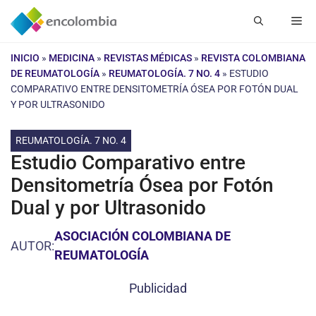
Saltar
Me
al
contenido
INICIO
»
MEDICINA
»
REVISTAS MÉDICAS
»
REVISTA COLOMBIANA
DE REUMATOLOGÍA
»
REUMATOLOGÍA. 7 NO. 4
»
ESTUDIO
COMPARATIVO ENTRE DENSITOMETRÍA ÓSEA POR FOTÓN DUAL
Y POR ULTRASONIDO
REUMATOLOGÍA. 7 NO. 4
Estudio Comparativo entre
Densitometría Ósea por Fotón
Dual y por Ultrasonido
ASOCIACIÓN COLOMBIANA DE
AUTOR:
REUMATOLOGÍA
Publicidad