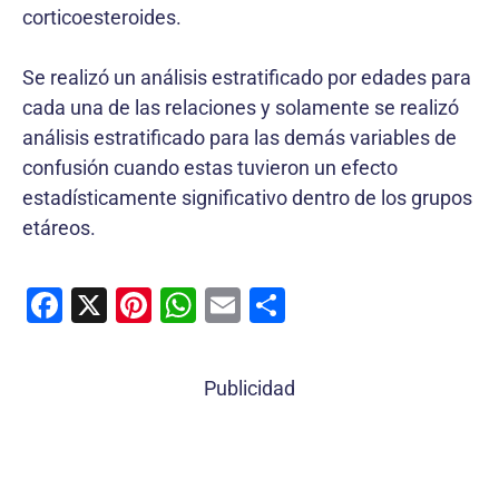
corticoesteroides.
Se realizó un análisis estratificado por edades para
cada una de las relaciones y solamente se realizó
análisis estratificado para las demás variables de
confusión cuando estas tuvieron un efecto
estadísticamente significativo dentro de los grupos
etáreos.
F
X
Pi
W
E
C
a
nt
h
m
o
c
er
at
ai
m
Publicidad
e
e
s
l
p
b
st
A
ar
o
p
tir