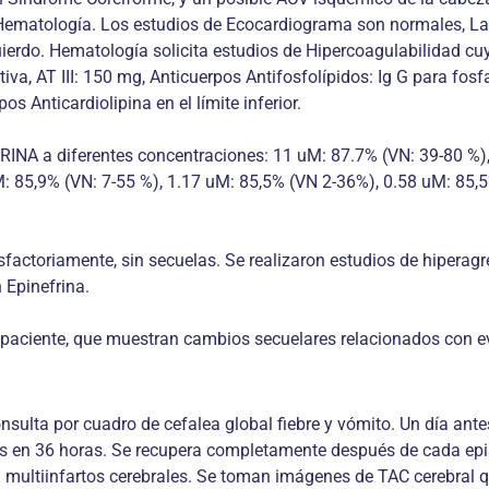
Hematología. Los estudios de Ecocardiograma son normales, La
ierdo. Hematología solicita estudios de Hipercoagulabilidad cuyo
a, AT III: 150 mg, Anticuerpos Antifosfolípidos: Ig G para fosfati
s Anticardiolipina en el límite inferior.
INA a diferentes concentraciones: 11 uM: 87.7% (VN: 39-80 %), 
: 85,9% (VN: 7-55 %), 1.17 uM: 85,5% (VN 2-36%), 0.58 uM: 85,
isfactoriamente, sin secuelas. Se realizaron estudios de hiperag
 Epinefrina.
 paciente, que muestran cambios secuelares relacionados con ev
ulta por cuadro de cefalea global fiebre y vómito. Un día antes
dios en 36 horas. Se recupera completamente después de cada ep
multiinfartos cerebrales. Se toman imágenes de TAC cerebral q