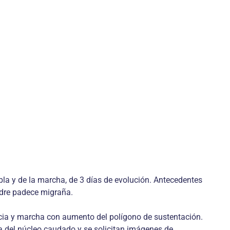
la y de la marcha, de 3 días de evolución. Antecedentes
adre padece migraña.
ecia y marcha con aumento del polígono de sustentación.
 del núcleo caudado y se solicitan imágenes de