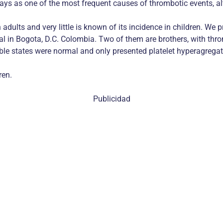
ays as one of the most frequent causes of thrombotic events, a
ults and very little is known of its incidence in children. We p
l in Bogota, D.C. Colombia. Two of them are brothers, with thr
le states were normal and only presented platelet hyperagregatio
ren.
Publicidad