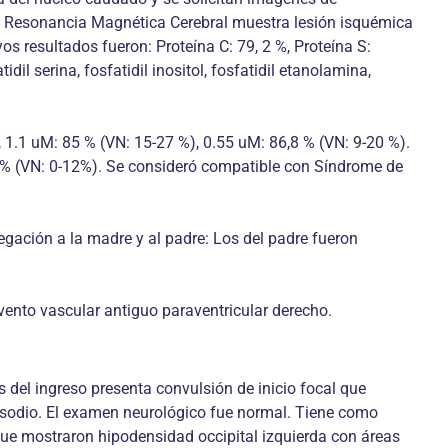
 Resonancia Magnética Cerebral muestra lesión isquémica
s resultados fueron: Proteína C: 79, 2 %, Proteína S:
dil serina, fosfatidil inositol, fosfatidil etanolamina,
1.1 uM: 85 % (VN: 15-27 %), 0.55 uM: 86,8 % (VN: 9-20 %).
5% (VN: 0-12%). Se consideró compatible con Síndrome de
regación a la madre y al padre: Los del padre fueron
ento vascular antiguo paraventricular derecho.
 del ingreso presenta convulsión de inicio focal que
isodio. El examen neurológico fue normal. Tiene como
ue mostraron hipodensidad occipital izquierda con áreas