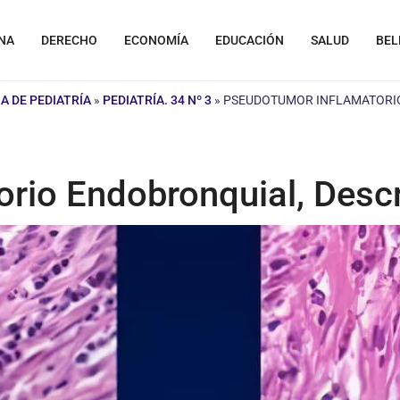
NA
DERECHO
ECONOMÍA
EDUCACIÓN
SALUD
BEL
A DE PEDIATRÍA
»
PEDIATRÍA. 34 Nº 3
»
PSEUDOTUMOR INFLAMATORIO
rio Endobronquial, Descr