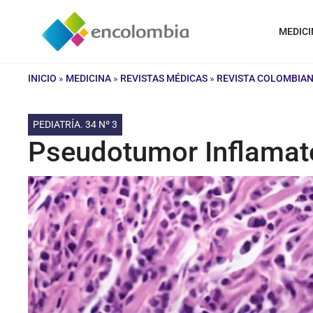
Saltar
al
MEDICI
contenido
INICIO
»
MEDICINA
»
REVISTAS MÉDICAS
»
REVISTA COLOMBIAN
PEDIATRÍA. 34 Nº 3
Pseudotumor Inflamato