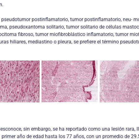
n.
, pseudotumor postinflamatorio, tumor postinflamatorio, neu- m
oma, pseudoxantoma solitario, tumor solitario de células mast
toma fibroso, tumor miofibroblástico inflamatorio, tumor miof
turas hiliares, mediastino o pleura, se prefiere el término pseu
esconoce, sin embargo, se ha reportado como una lesión rara, l
l primer año de edad hasta los 77 años, con un promedio de 29