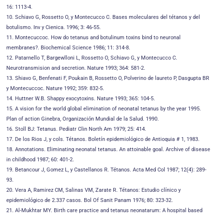
16: 1113-4.
10. Schiavo G, Rossetto O, y Montecucco C. Bases moleculares del tétanos y del
botulismo. Inv y Cienica. 1996; 3: 46-55.
11. Montecuccoc. How do tetanus and botulinum toxins bind to neuronal
membranes?. Biochemical Science 1986; 11: 314-8.
12. Patarnello T, Bargewlloni L, Rossetto O, Schiavo G, y Montecucco C.
Neurotransmision and secretion. Nature 1993; 364: 581-2.
13. Shiavo G, Benfenati F, Poukain B, Rossetto O, Polverino de laureto P, Dasgupta BR
y Montecuccoc. Nature 1992; 359: 832-5.
14. Huttner W.B. Shappy exocytoxins. Nature 1993; 365: 104-5.
15. A vision for the world global elimination of neonatal tetanus by the year 1995.
Plan of action Ginebra, Organización Mundial de la Salud. 1990.
16. Stoll BJ: Tetanus. Pediatr Clin North Am 1979; 25: 414.
17. De los Rios J, y cols. Tétanos. Boletín epidemiológico de Antioquia # 1, 1983.
18. Annotations. Eliminating neonatal tetanus. An attoinable goal. Archive of disease
in childhood 1987; 60: 401-2.
19. Betancour J, Gomez L, y Castellanos R. Tétanos. Acta Med Col 1987; 12(4): 289-
93.
20. Vera A, Ramirez CM, Salinas VM, Zarate R. Tétanos: Estudio clínico y
epidemiológico de 2.337 casos. Bol Of Sanit Panam 1976; 80: 323-32.
21. Al-Mukhtar MY. Birth care practice and tetanus neonatarum: A hospital based