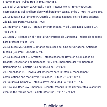
study in mosul. Public Health 1987;101:453-6.
22. Eisel U, Jarasusch W, Goretzki. y cols. Tetanus toxin: Primary structure,
expresion in E. Coli and homology with botulinum toxins. Embo J 1986; 10: 2495-502.
23. Sequeda J, Bustamante H, Guardo C. Tetanus neonatal en: Pediatria práctica.
2da Ed. Edic Parra y Sequeda. 1998.
24. Ktugman S, Katz SL. Tetanus. Interamericana, 7ª Ed. , Edic Espa. Mexico D.F.
1984; 391-8.
25. Lopez J. Tétanos en el Hospital Universitario de Cartagena. Trabajo de ascenso
para profesor titular. 1990.
26. Sequeda MJ, Cabeza L. Tétanos en la casa del niño de Cartagena. Antioquia
Médica (Colomb) 1982; 31: 87-91.
27. Sequeda J, Bello L., Alvarez E. Tétanos neonatal: Revisión de 35 casos del
Hospital Universitario de Cartagena 1986-1990, memorias del XVII Congreso
Colombiano de Pediatria, Cali octubre 3 de 1991; 528.
28. Edmondson RS, Flowers MN. Intensive care in tetanus; management
complications and mortality in 100 cases. Br Med J 1979; 1402-4.
29. Vergara J, Gomez A. Tetanus grave. Acta Med Col 1984; 9: 37-42.
30. Groug A, Reed GW, Tmohon R. Neonatal tetanus in the united states: a sentinel
event in the foreign-born. Pediatr Infect Dis J 1997; 16: 955-9.
Publicidad