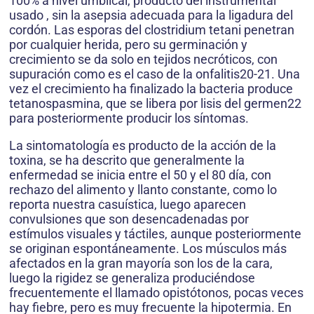
100% a nivel umblical, producto del instrumental
usado , sin la asepsia adecuada para la ligadura del
cordón. Las esporas del clostridium tetani penetran
por cualquier herida, pero su germinación y
crecimiento se da solo en tejidos necróticos, con
supuración como es el caso de la onfalitis20-21. Una
vez el crecimiento ha finalizado la bacteria produce
tetanospasmina, que se libera por lisis del germen22
para posteriormente producir los síntomas.
La sintomatología es producto de la acción de la
toxina, se ha descrito que generalmente la
enfermedad se inicia entre el 50 y el 80 día, con
rechazo del alimento y llanto constante, como lo
reporta nuestra casuística, luego aparecen
convulsiones que son desencadenadas por
estímulos visuales y táctiles, aunque posteriormente
se originan espontáneamente. Los músculos más
afectados en la gran mayoría son los de la cara,
luego la rigidez se generaliza produciéndose
frecuentemente el llamado opistótonos, pocas veces
hay fiebre, pero es muy frecuente la hipotermia. En