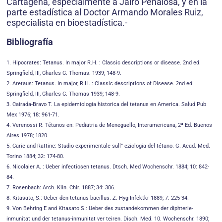
Cartagena, especialmente a Jairo Peñalosa, y en la
parte estadística al Doctor Armando Morales Ruiz,
especialista en bioestadística.-
Bibliografía
1. Hipocrates: Tetanus. In major R.H. : Classic descriptions or disease. 2nd ed.
Springfield, III, Charles C. Thomas. 1939; 148-9.
2. Aretaus: Tetanus. In major, R.H. : Classic descriptions of Disease. 2nd ed.
Springfield, III, Charles C. Thomas 1939; 148-9.
3. Cairada-Bravo T. La epidemiologia historica del tetanus en America. Salud Pub
Mex 1976; 18: 961-71.
4. Verenossi R. Tétanos en: Pediatria de Meneguello, Interamericana, 2ª Ed. Buenos
Aires 1978; 1820.
5. Carie and Rattine: Studio experimentale sull” eziologia del tétano. G. Acad. Med.
Torino 1884; 32: 174-80.
6. Nicolaier A. : Ueber infectiosen tetanus. Dtsch. Med Wochenschr. 1884; 10: 842-
84.
7. Rosenbach: Arch. Klin. Chir. 1887; 34: 306.
8. Kitasato, S.: Ueber den tetanus bacillus. Z. Hyg Infektkr 1889; 7: 225-34.
9. Von Behring E and Kitasato S.: Ueber des zustandekommen der diphterie-
inmunitat und der tetanus-inmunitat ver teiren. Disch. Med. 10. Wochenschr. 1890;