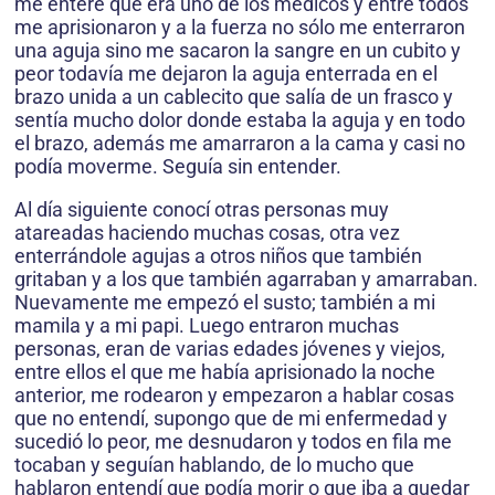
me enteré que era uno de los médicos y entre todos
me aprisionaron y a la fuerza no sólo me enterraron
una aguja sino me sacaron la sangre en un cubito y
peor todavía me dejaron la aguja enterrada en el
brazo unida a un cablecito que salía de un frasco y
sentía mucho dolor donde estaba la aguja y en todo
el brazo, además me amarraron a la cama y casi no
podía moverme. Seguía sin entender.
Al día siguiente conocí otras personas muy
atareadas haciendo muchas cosas, otra vez
enterrándole agujas a otros niños que también
gritaban y a los que también agarraban y amarraban.
Nuevamente me empezó el susto; también a mi
mamila y a mi papi. Luego entraron muchas
personas, eran de varias edades jóvenes y viejos,
entre ellos el que me había aprisionado la noche
anterior, me rodearon y empezaron a hablar cosas
que no entendí, supongo que de mi enfermedad y
sucedió lo peor, me desnudaron y todos en fila me
tocaban y seguían hablando, de lo mucho que
hablaron entendí que podía morir o que iba a quedar