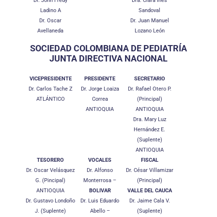
Dr. John Fredy
Dra. Clara Inés
Ladino A
Sandoval
Dr. Oscar
Dr. Juan Manuel
Avellaneda
Lozano León
SOCIEDAD COLOMBIANA DE PEDIATRÍA
JUNTA DIRECTIVA NACIONAL
VICEPRESIDENTE
PRESIDENTE
SECRETARIO
Dr. Carlos Tache Z
Dr. Jorge Loaiza
Dr. Rafael Otero P.
ATLÁNTICO
Correa
(Principal)
ANTIOQUIA
ANTIOQUIA
Dra. Mary Luz
Hernández E.
(Suplente)
ANTIOQUIA
TESORERO
VOCALES
FISCAL
Dr. Oscar Velásquez
Dr. Alfonso
Dr. César Villamizar
G. (Pincipal)
Monterrosa –
(Principal)
ANTIOQUIA
BOLIVAR
VALLE DEL CAUCA
Dr. Gustavo Londoño
Dr. Luis Eduardo
Dr. Jaime Cala V.
J. (Suplente)
Abello –
(Suplente)