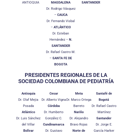
ANTIOQUIA
MAGDALENA
SANTANDER
Dr. Rodrigo Vásquez
–
CAUCA
Dr. Fernando Visbal
–
ATLÁNTICO
Dr. Esteban
Hernández –
N.
SANTANDER
Dr. Rafael Castro M.
–
SANTA FE DE
BOGOTA
PRESIDENTES REGIONALES DE LA
SOCIEDAD COLOMBIANA DE
PEDIATRÍA
Antioquia
Cesar
Meta
Santafé de
Dr. Olaf Mejia
Dr. Alberto Vigna
Dr. Marco Ortega
Bogotá
Posada
Córdoba
Barreto
Dr. Rafael Castro
Atlántico
Dr. Humberto
Nariño
Martínez
Dr. Luis Sánchez
González C.
Dr. Alejandro
Santander
del Villar
Cundinamarca
Bravo Rojas
Dr. Jorge E.
Bolívar
Dr. Gustavo
Norte de
García Harker