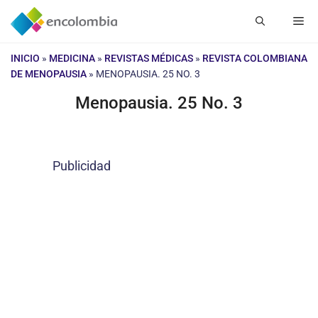
Saltar
Me
al
contenido
INICIO
»
MEDICINA
»
REVISTAS MÉDICAS
»
REVISTA COLOMBIANA
DE MENOPAUSIA
»
MENOPAUSIA. 25 NO. 3
Menopausia. 25 No. 3
Publicidad