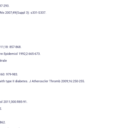
87-293.
 Méx 2007;49(Suppl 3): s331-S337.
11;18: 857-868.
nn Epidemiol 1992;2:665-673.
érale
160: 979-983.
ith type II diabetes. J Atheroscler Thromb 2009;16:250-255.
ol 2011;300:R85-91.
2.
862.