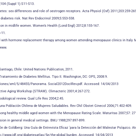
;104 (Suppl 1):S11-S13.
betes: sex differences and role of oestrogen receptors. Acta Physiol (Oxf) 2011;203:259-26
diabetes risk. Nat Rev Endocrinol 2009;5:553-558.
ion in midlife women. Women’s Health (Lond Engl) 2012;8:155-167.
-11.
ed with hormone replacement therapy among women attending menopause clinics in Italy.
/www.
antiago, Chile: United Nations Publication, 2011.
ratamiento de Diabetes Mellitus. Tipo II. Washington, DC: OPS, 2008:9.
aciones/xml/5/48455/Panorama. Social2012DocIRev.pdf. Accessed: 14/04/2013
uctive Aging Workshop (STRAW). Climacteric 2001;4:267-272.
ological review. Qual Life Res 2004;2:45.
en una Población Chilena de Mujeres Saludables. Rev Chil Obstet Ginecol 2006;71:402-409.
mong healthy middle aged women with the Menopause Rating Scale. Maturitas 2007;57: 27
ssion in general medical settings. BMJ 1988;297:897-899.
ón de Goldberg: Una Guía de Entrevista Eficaz ´para la Detección del Malestar Psíquico. A
ttp://www.idf.org/diabetesatlas/5e/the-global burden. Accessed: 14/04/2013