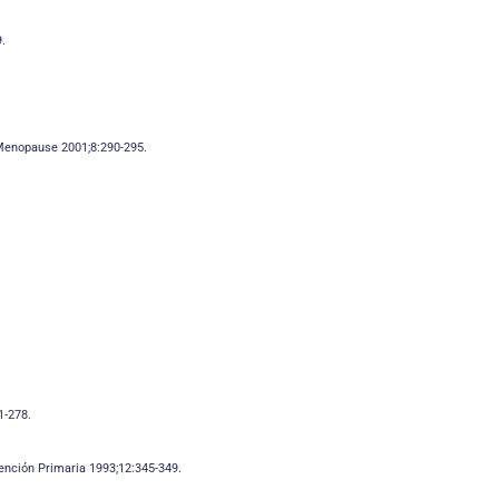
9.
 Menopause 2001;8:290-295.
1-278.
tención Primaria 1993;12:345-349.