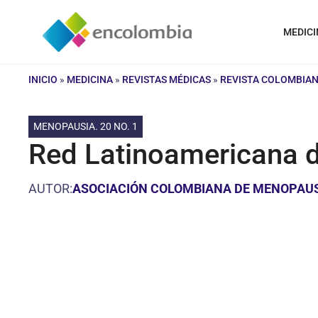
Saltar
al
MEDICI
contenido
INICIO
»
MEDICINA
»
REVISTAS MÉDICAS
»
REVISTA COLOMBIAN
MENOPAUSIA. 20 NO. 1
Red Latinoamericana d
AUTOR:
ASOCIACIÓN COLOMBIANA DE MENOPAU