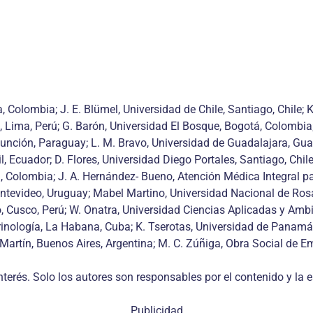
Colombia; J. E. Blümel, Universidad de Chile, Santiago, Chile; 
, Lima, Perú; G. Barón, Universidad El Bosque, Bogotá, Colombia
sunción, Paraguay; L. M. Bravo, Universidad de Guadalajara, Guad
l, Ecuador; D. Flores, Universidad Diego Portales, Santiago, Chil
, Colombia; J. A. Hernández- Bueno, Atención Médica Integral pa
 Montevideo, Uruguay; Mabel Martino, Universidad Nacional de Ros
co, Cusco, Perú; W. Onatra, Universidad Ciencias Aplicadas y Am
crinología, La Habana, Cuba; K. Tserotas, Universidad de Panam
an Martín, Buenos Aires, Argentina; M. C. Zúñiga, Obra Social de
terés. Solo los autores son responsables por el contenido y la es
Publicidad