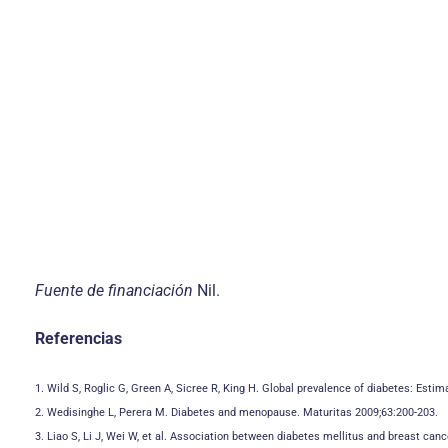
Fuente de financiación
Nil.
Referencias
1. Wild S, Roglic G, Green A, Sicree R, King H. Global prevalence of diabetes: Esti
2. Wedisinghe L, Perera M. Diabetes and menopause. Maturitas 2009;63:200-203.
3. Liao S, Li J, Wei W, et al. Association between diabetes mellitus and breast can