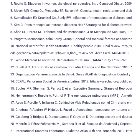
4. Roglic G. Diabetes in women: the global perspective. Int J Gynaecol Obstet 2009
5. Meyer MR, Clegg DJ, Prossnitz ER, Barton M. Obesity, insulin resistance and dia
6. Szmuilowicz ED, Stuenkel CA, Seely EW. Influence of menopause on diabetes and 
7. Kim C. Does menopause increase diabetes risk? Strategies for diabetes prevent
8. Khoo CL, Perera M. Diabetes and the menopause. J Br Menopause Soc 2005;11:6
9. Progetto Menopausa Italia Study Group. General and medical factors associat
10. National Center for Health Statistics. Healthy people 2010. Final review. http:/
cdc.gov/nchs/data/hpdata2010/hp2010_final_ review.pdf. Accessed: 14/04/2013
11. World Medical Association. Declaration of Helsinki. JAMA 1997;277:925-926.
12. CEPAL-ECLAC. Statistical Yearbook for Latin America and the Caribbean 2010. S
13. Organización Panamericana de la Salud. Guías ALAD de Diagnóstico, Control y T
14. CEPAL. Panorama Social de América Latina. 2012. http www.eclac.org/public
15. Soules MR, Sherman S, Parrott E, et al. Executive Summary: Stages of Reprod
16. Heinemman K, Ruebig A, Potthof P. The menopause rating scale (MRS): A method
17. Aedo S, Porcile A, Irribarra C. Calidad de Vida Relacionada con el Climaterio 
18. Chedraui P, Aguirre W, Hidalgo L, Fayad L. Assessing menopausal symptoms a
19. Goldberg D, Bridges K, Duncan-Jones P, Grayson D. Detecting anxiety and depre
20. Montón C, Pérez Echeverria MI, Campos R, et al. Escalas de Ansiedad y Depresi
21. International Diabetes Federation. Diabetes Atlas, 5 th edn. Brussels, 2012. H