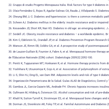
22. Gruppo di studio Progetto Menopausa Italia. Risk factors for type II diabetes i
23. Olaiz-Fernández G, Rojas R, Aguilar-Salinas CA, Rauda J, Villalpando S. Diabet
24. Cheung BM, Li C. Diabetes and hypertension: is there a common metabolic pat
25. Scheen AJ. Diabetes mellitus in the elderly: insulin resistance and/or impaire
26. Kesavadev JD, Short KR, Nair KS. Diabetes in old age: an emerging epidemic. J
27. Seidell JC. Obesity, insulin resistance and diabetes – a worldwide epidemic. Br
28. Kim C, Edelstein SL, Crandall JP, et al. Diabetes Prevention Program Researc
29. Manson JE, Rimm EB, Colditz GA, et al. A prospective study of postmenopausal
30. de Lauzon-Guillain B, Fournier A, Fabre A, et al. Menopausal hormone therapy
de l’Education Nationale (E3N) cohort. Diabetologia 2009;52:2092-100.
31. Pentti K, Tuppurainen MT, Honkanen R, et al. Hormone therapy protects from di
32. Yoshihara R, Utsunomiya K, Gojo A, et al. Association of polymorphism of estr
33. Li S, Shin HJ, Ding EL, van Dam RM. Adiponectin levels and risk of type II dia
34. Organización Panamericana de la Salud. Guías ALAD de Diagnóstico, Control y 
35. Gamboa JL, Garcia-Cazarin ML, Andrade FH. Chronic hypoxia increases insulin
36. Cullmann M, Hilding A, Östenson CG. Alcohol consumption and risk of pre-diab
37. Khalil N, Sutton-Tyrrell K, Strotmeyer ES, et al. Menopausal bone changes and 
38. Dorman JS, Steenkiste AR, Foley TP, et al. Familial Autoimmune and Diabetes (