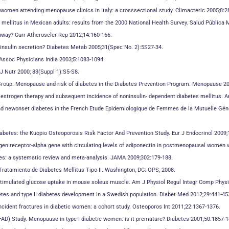
n women attending menopause clinics in Italy: a crosssectional study. Climacteric 2005;8:2
es mellitus in Mexican adults: results from the 2000 National Health Survey. Salud Pública
hway? Curr Atheroscler Rep 2012;14:160-166.
d insulin secretion? Diabetes Metab 2005;31(Spec No. 2):5S27-34.
 Assoc Physicians India 2003;5:1083-1094.
 J Nutr 2000; 83(Suppl 1):S5-S8.
h Group. Menopause and risk of diabetes in the Diabetes Prevention Program. Menopause 20
 estrogen therapy and subsequent incidence of noninsulin- dependent diabetes mellitus. A
 and newonset diabetes in the French Etude Epidemiologique de Femmes de la Mutuelle Gén
abetes: the Kuopio Osteoporosis Risk Factor And Prevention Study. Eur J Endocrinol 2009;
ogen receptor-alpha gene with circulating levels of adiponectin in postmenopausal women w
betes: a systematic review and meta-analysis. JAMA 2009;302:179-188.
Tratamiento de Diabetes Mellitus Tipo II. Washington, DC: OPS, 2008.
stimulated glucose uptake in mouse soleus muscle. Am J Physiol Regul Integr Comp Physi
etes and type II diabetes development in a Swedish population. Diabet Med 2012;29:441-45
incident fractures in diabetic women: a cohort study. Osteoporos Int 2011;22:1367-1376.
FAD) Study. Menopause in type I diabetic women: is it premature? Diabetes 2001;50:1857-1