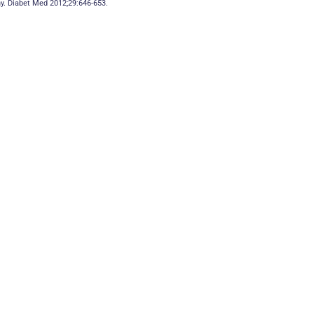
any. Diabet Med 2012;29:646-653.