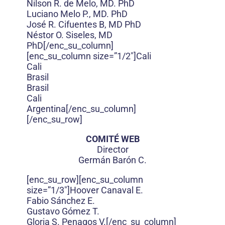
Nilson R. de Melo, MD. PhD
Luciano Melo P., MD. PhD
José R. Cifuentes B, MD PhD
Néstor O. Siseles, MD
PhD[/enc_su_column]
[enc_su_column size=”1/2″]Cali
Cali
Brasil
Brasil
Cali
Argentina[/enc_su_column]
[/enc_su_row]
COMITÉ WEB
Director
Germán Barón C.
[enc_su_row][enc_su_column
size=”1/3″]Hoover Canaval E.
Fabio Sánchez E.
Gustavo Gómez T.
Gloria S. Penagos V.[/enc_su_column]