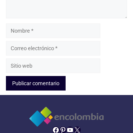
Nombre
Correo
electrónico
Sitio
web
Facebook
Pinterest
YouTube
X