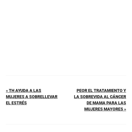
o
p
tir
o
p
k
« TH AYUDA A LAS
PEOR EL TRATAMIENTO Y
MUJERES A SOBRELLEVAR
LA SOBREVIDA AL CÁNCER
EL ESTRÉS
DE MAMA PARA LAS
MUJERES MAYORES »