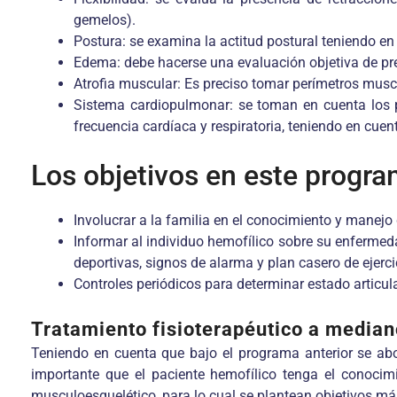
gemelos).
Postura: se examina la actitud postural teniendo en cu
Edema: debe hacerse una evaluación objetiva de pre
Atrofia muscular: Es preciso tomar perímetros muscu
Sistema cardiopulmonar: se toman en cuenta los par
frecuencia cardíaca y respiratoria, teniendo en cue
Los objetivos en este progra
Involucrar a la familia en el conocimiento y manej
Informar al individuo hemofílico sobre su enfermeda
deportivas, signos de alarma y plan casero de ejerc
Controles periódicos para determinar estado articul
Tratamiento fisioterapéutico a median
Teniendo en cuenta que bajo el programa anterior se abor
importante que el paciente hemofílico tenga el conocim
musculoesquelético, para lo cual se plantean objetivos má