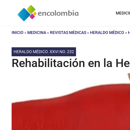
Saltar
al
MEDICI
contenido
INICIO
»
MEDICINA
»
REVISTAS MÉDICAS
»
HERALDO MÉDICO
»
HERALDO MÉDICO. XXVI NO. 232
Rehabilitación en la He