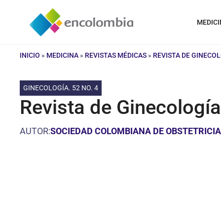
Saltar
al
MEDICI
contenido
INICIO
»
MEDICINA
»
REVISTAS MÉDICAS
»
REVISTA DE GINECO
GINECOLOGÍA. 52 NO. 4
Revista de Ginecología 
AUTOR:
SOCIEDAD COLOMBIANA DE OBSTETRICIA