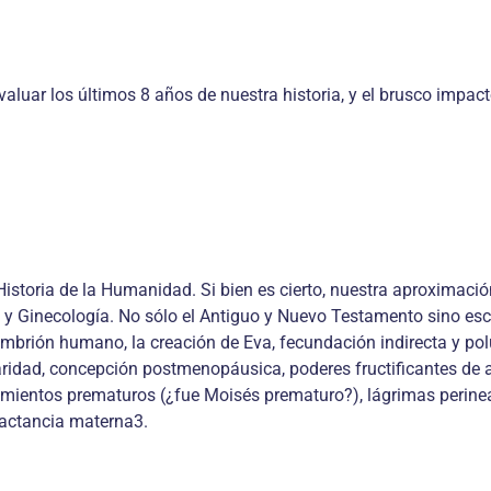
valuar los últimos 8 años de nuestra historia, y el brusco impa
Historia de la Humanidad. Si bien es cierto, nuestra aproximación
ia y Ginecología. No sólo el Antiguo y Nuevo Testamento sino esc
brión humano, la creación de Eva, fecundación indirecta y polu
iparidad, concepción postmenopáusica, poderes fructificantes de 
imientos prematuros (¿fue Moisés prematuro?), lágrimas perinea
 lactancia materna3.