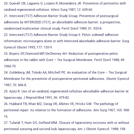
20. Queralt CB, Laguens G, Lozano R, Morandeira JR. Prevention of peritonitis with
oxidized regenerated cellulose. Infect Surg 1987; 12: 659-60.
21. Interceed (TC7) Adhesion Barrier Study Group. Prevention of postsurgical
adhesions by INTERCEED (TC7), an absorbable adhesion barrier: a prospective,
randomized multicenter clinical study. Fertil Steril 1989; 51: 933-8.
22. Interceed (TC7) Adhesion Barrier Study Group II. Pelvic sidewall adhesion
reformation: microsurgery alone or with Interceed absorbable adhesion barrier. Surg
Gynecol Obstet 1993; 177: 135-9.
23. Boyers SP, Diamond MP, DeCherney AH. Reduction of postoperative pelvic
adhesions in the rabbit with Gore – Tex Surgical Membrane. Fertil Steril 1988; 49:
1066-70.
24. Goldeberg JM, Toledo AA, Mitchell PE. An evaluation of the Gore – Tex Surgical
Membrane for the prevention of postoperative peritoneal adhesions. Obstet Gynecol
1987; 70: 846-8.
25. Azziz R. Use of an oxidized, regenerated cellulose absorbable adhesion barrier at
laparoscopy. J Reprod Med 1991; 36: 479-82.
26. Hubbard TB, Khan MZ, Carag VR, Albites VE, Hricko GM. The pathology of
peritoneal repair: its relation to the formation of adhesions. Ann Surg 1967; 165: 908-
16.
27. Tulandi T, Hum GS, Gelfand MM. Closure of laparotomy incisions with or without
peritoneal suturing and second look laparoscopy. Am J Obstet Gynecol. 1988; 158: