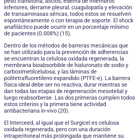
peso transitoria, ascitis, edema de miembros
inferiores, derrame pleural, cuagulopatía y elevación
de transaminasas séricas, todos estos se resuelven
espontáneamente o con terapia de soporte. El shock
anafiláctico puede ocurrir en un porcentaje mínimo
de pacientes (0.008%) (15).
Dentro de los métodos de barreras mecánicas que
se han utilizado para la prevención de adherencias
se encuentran la celulosa oxidada regenerada, la
membrana bioabsorbible de hialuronato de sodio y
carboximetilcelulosa, y las láminas de
politetrafluoretileno expandido (PTFE-e). La barrera
física ideal debe ser no reactiva, durar mientras se
dan todas las etapas de regeneración mesotelial y
luego reabsorberse. Las dos primeras cumplen todos
estos criterios y la primera tiene actividad
antibacteriana in-vivo (20).
El Interceed, al igual que el Surgicel es celulosa
oxidada regenerada, pero con una duración
intraperitoneal más prolongada que mantiene su