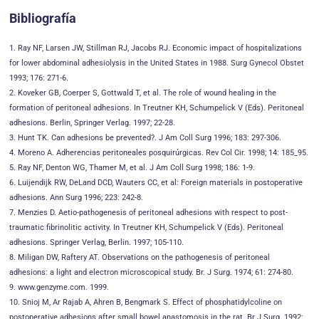
Bibliografía
1. Ray NF, Larsen JW, Stillman RJ, Jacobs RJ. Economic impact of hospitalizations
for lower abdominal adhesiolysis in the United States in 1988. Surg Gynecol Obstet
1993; 176: 271-6.
2. Koveker GB, Coerper S, Gottwald T, et al. The role of wound healing in the
formation of peritoneal adhesions. In Treutner KH, Schumpelick V (Eds). Peritoneal
adhesions. Berlin, Springer Verlag. 1997; 22-28.
3. Hunt TK. Can adhesions be prevented?. J Am Coll Surg 1996; 183: 297-306.
4. Moreno A. Adherencias peritoneales posquirúrgicas. Rev Col Cir. 1998; 14: 185_95.
5. Ray NF, Denton WG, Thamer M, et al. J Am Coll Surg 1998; 186: 1-9.
6. Luijendijk RW, DeLand DCD, Wauters CC, et al: Foreign materials in postoperative
adhesions. Ann Surg 1996; 223: 242-8.
7. Menzies D. Aetio-pathogenesis of peritoneal adhesions with respect to post-
traumatic fibrinolitic activity. In Treutner KH, Schumpelick V (Eds). Peritoneal
adhesions. Springer Verlag, Berlin. 1997; 105-110.
8. Miligan DW, Raftery AT. Observations on the pathogenesis of peritoneal
adhesions: a light and electron microscopical study. Br. J Surg. 1974; 61: 274-80.
9. www.genzyme.com. 1999.
10. Snioj M, Ar Rajab A, Ahren B, Bengmark S. Effect of phosphatidylcoline on
postoperative adhesions after small bowel anastomosis in the rat. Br J Surg. 1992;