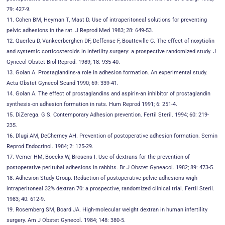
79: 427-9.
11. Cohen BM, Heyman T, Mast D. Use of intraperitoneal solutions for preventing
pelvic adhesions in the rat. J Reprod Med 1983; 28: 649-53.
12. Querleu D, Vankeerberghen DF, Deffense F, Boutteville C. The effect of noxytiolin
and systemic corticosteroids in infetility surgery: a prospective randomized study. J
Gynecol Obstet Biol Reprod. 1989; 18: 935-40.
13. Golan A. Prostaglandins-a role in adhesion formation. An experimental study.
Acta Obstet Gynecol Scand 1990; 69: 339-41.
14. Golan A. The effect of prostaglandins and aspirin-an inhibitor of prostaglandin
synthesis-on adhesion formation in rats. Hum Reprod 1991; 6: 251-4.
15. DiZerega. G S. Contemporary Adhesion prevention. Fertil Steril. 1994; 60: 219-
235.
16. Dlugi AM, DeCherney AH. Prevention of postoperative adhesion formation. Semin
Reprod Endocrinol. 1984; 2: 125-29.
17. Vemer HM, Boeckx W, Brosens I. Use of dextrans for the prevention of
postoperative peritubal adhesions in rabbits. Br J Obstet Gyneacol. 1982; 89: 473-5.
18. Adhesion Study Group. Reduction of postoperative pelvic adhesions wigh
intraperitoneal 32% dextran 70: a prospective, randomized clinical trial. Fertil Steril.
1983; 40: 612-9.
19. Rosemberg SM, Board JA. High-molecular weight dextran in human infertility
surgery. Am J Obstet Gynecol. 1984; 148: 380-5.