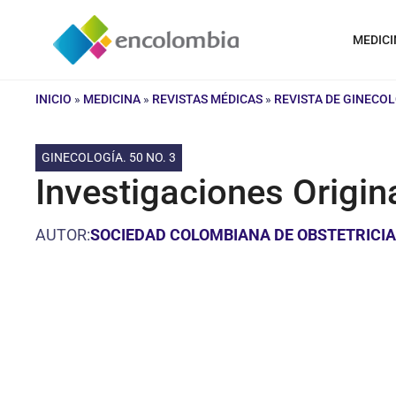
Saltar
al
MEDICI
contenido
INICIO
»
MEDICINA
»
REVISTAS MÉDICAS
»
REVISTA DE GINECO
GINECOLOGÍA. 50 NO. 3
Investigaciones Origi
AUTOR:
SOCIEDAD COLOMBIANA DE OBSTETRICIA