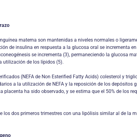
arazo
anguínea materna son mantenidas a niveles normales o ligeram
eración de insulina en respuesta a la glucosa oral se incrementa
oneogénesis se incrementa (3), permaneciendo la glucosa matern
utilización de los lípidos (5).
icados (NEFA de Non Esterified Fatty Acids) colesterol y triglic
darios a la utilización de NEFA y la reposición de los depósitos 
 placenta ha sido observado, y se estima que el 50% de los requ
 los dos primeros trimestres con una lipólisis similar al de 
ógeno