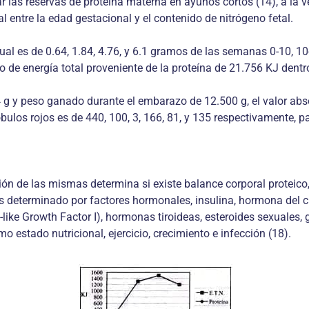
las reservas de proteína materna en ayunos cortos (14), a la vez
l entre la edad gestacional y el contenido de nitrógeno fetal.
ual es de 0.64, 1.84, 4.76, y 6.1 gramos de las semanas 0-10, 10
e energía total proveniente de la proteína de 21.756 KJ dentro 
4 g y peso ganado durante el embarazo de 12.500 g, el valor abso
ulos rojos es de 440, 100, 3, 166, 81, y 135 respectivamente, p
ación de las mismas determina si existe balance corporal proteic
 es determinado por factores hormonales, insulina, hormona del
in-like Growth Factor I), hormonas tiroideas, esteroides sexuales
 estado nutricional, ejercicio, crecimiento e infección (18).