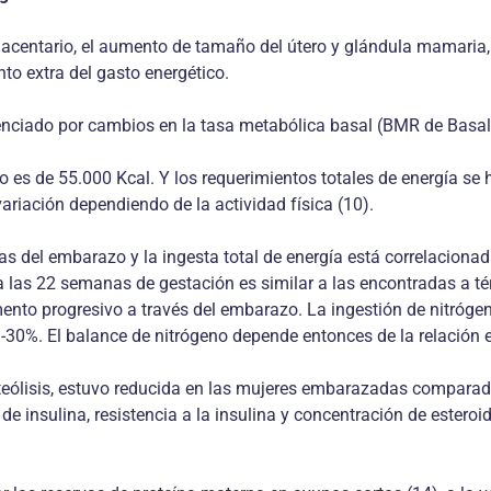
y placentario, el aumento de tamaño del útero y glándula mamar
to extra del gasto energético.
enciado por cambios en la tasa metabólica basal (BMR de Basal M
 es de 55.000 Kcal. Y los requerimientos totales de energía se ha
ariación dependiendo de la actividad física (10).
s del embarazo y la ingesta total de energía está correlacionada
 las 22 semanas de gestación es similar a las encontradas a té
mento progresivo a través del embarazo. La ingestión de nitróge
5%-30%. El balance de nitrógeno depende entonces de la relación e
teólisis, estuvo reducida en las mujeres embarazadas compara
s de insulina, resistencia a la insulina y concentración de est