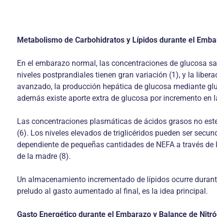
Metabolismo de Carbohidratos y Lípidos durante el Emb
En el embarazo normal, las concentraciones de glucosa s
niveles postprandiales tienen gran variación (1), y la lib
avanzado, la producción hepática de glucosa mediante gluc
además existe aporte extra de glucosa por incremento en la 
Las concentraciones plasmáticas de ácidos grasos no esterif
(6). Los niveles elevados de triglicéridos pueden ser secun
dependiente de pequeñas cantidades de NEFA a través de la
de la madre (8).
Un almacenamiento incrementado de lípidos ocurre durante
preludo al gasto aumentado al final, es la idea principal.
Gasto Energético durante el Embarazo y Balance de Nitr