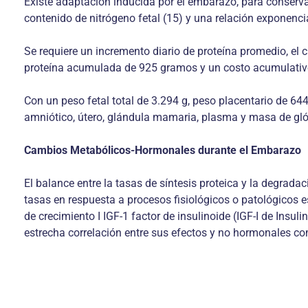
Existe adaptación inducida por el embarazo, para conservar 
contenido de nitrógeno fetal (15) y una relación exponencia
Se requiere un incremento diario de proteína promedio, el c
proteína acumulada de 925 gramos y un costo acumulativo d
Con un peso fetal total de 3.294 g, peso placentario de 64
amniótico, útero, glándula mamaria, plasma y masa de glób
Cambios Metabólicos-Hormonales durante el Embarazo
El balance entre la tasas de síntesis proteica y la degrad
tasas en respuesta a procesos fisiológicos o patológicos
de crecimiento I IGF-1 factor de insulinoide (IGF-I de Insul
estrecha correlación entre sus efectos y no hormonales como