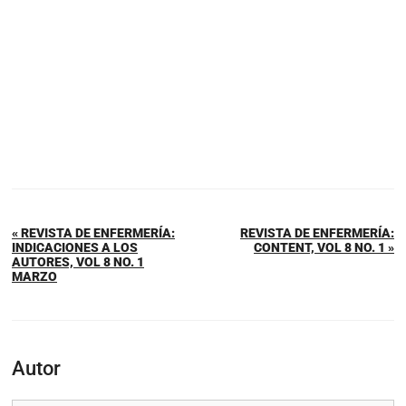
« REVISTA DE ENFERMERÍA:
REVISTA DE ENFERMERÍA:
INDICACIONES A LOS
CONTENT, VOL 8 NO. 1 »
AUTORES, VOL 8 NO. 1
MARZO
Autor