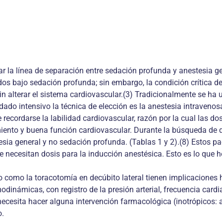
ar la línea de separación entre sedación profunda y anestesia ge
os bajo sedación profunda; sin embargo, la condición crítica d
sin alterar el sistema cardiovascular.(3) Tradicionalmente se ha
idado intensivo la técnica de elección es la anestesia intraveno
e recordarse la labilidad cardiovascular, razón por la cual las d
miento y buena función cardiovascular. Durante la búsqueda de di
esia general y no sedación profunda. (Tablas 1 y 2).(8) Estos 
e necesitan dosis para la inducción anestésica. Esto es lo que h
co como la toracotomía en decúbito lateral tienen implicacione
inámicas, con registro de la presión arterial, frecuencia cardia
ecesita hacer alguna intervención farmacológica (inotrópicos: a
o.