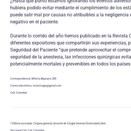
¿Hasta qué punto estamos ignorando los eventos adversos
hubiera podido evitar mediante el cumplimiento de los es
puede salir mal por causas no atribuibles a la negligencia
negativo en el paciente.
Durante lo corrido del año hemos publicado en la Revista 
diferentes expositores que compartirán sus experiencias, 
Seguridad del Paciente “que pretende aprovechar el compro
seguridad de la anestesia, las infecciones quirúrgicas evi
potencialmente mortales y prevenibles en todos los países
Correspondencia: Mónica Bejarano, MD
Correo electrónico: monicirugia@gmail.com
Cali, Colombia
1 Editora asociada. Cirujana general; docente de Cirugía General Universidad Libre,
Seccional Cali, Cali, Colombia