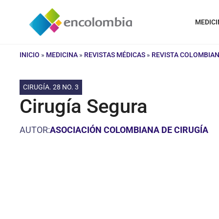
Saltar
al
MEDICI
contenido
INICIO
»
MEDICINA
»
REVISTAS MÉDICAS
»
REVISTA COLOMBIAN
CIRUGÍA. 28 NO. 3
Cirugía Segura
AUTOR:
ASOCIACIÓN COLOMBIANA DE CIRUGÍA