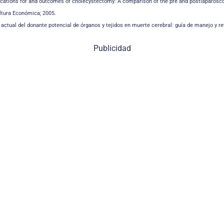
dications for and outcomes of cholecystectomy: A comparison of the pre and postlaparosco
ultura Económica; 2005.
jo actual del donante potencial de órganos y tejidos en muerte cerebral: guía de manejo y re
Publicidad