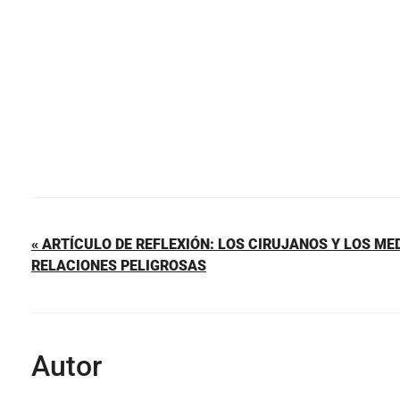
o
p
k
« ARTÍCULO DE REFLEXIÓN: LOS CIRUJANOS Y LOS ME
RELACIONES PELIGROSAS
Autor