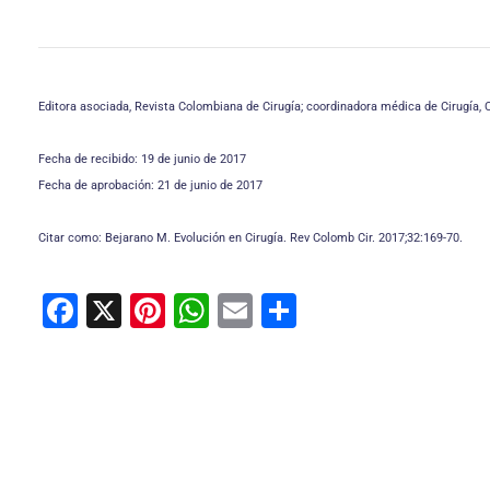
Editora asociada, Revista Colombiana de Cirugía; coordinadora médica de Cirugía, Cl
Fecha de recibido: 19 de junio de 2017
Fecha de aprobación: 21 de junio de 2017
Citar como: Bejarano M. Evolución en Cirugía. Rev Colomb Cir. 2017;32:169-70.
F
X
Pi
W
E
C
a
nt
h
m
o
c
er
at
ai
m
e
e
s
l
p
b
st
A
ar
o
p
tir