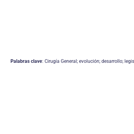
Palabras clave
: Cirugía General; evolución; desarrollo; legi