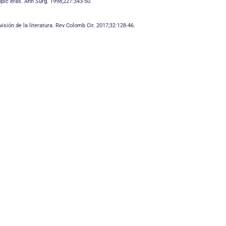
pic eras. Ann Surg. 1998;227:343-50.
visión de la literatura. Rev Colomb Cir. 2017;32:128-46.