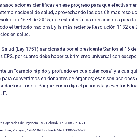
las asociaciones científicas en ese progreso para que efectivam
istema nacional de salud, aprovechando las dos últimas resoluc
esolución 4678 de 2015, que establecía los mecanismos para la 
o el territorio nacional, y la más reciente Resolución 1132 de
cios en salud.
e Salud (Ley 1751) sancionada por el presidente Santos el 16 de 
las EPS, por cuanto debe haber cubrimiento universal con excepc
 un “cambio rápido y profundo en cualquier cosa” y a cualquie
5) para convertirnos en donantes de órganos; esas son acciones
a doctora Torres. Porque, como dijo el periodista y escritor Eduar
…]”.
tes operados de urgencia. Rev Colomb Cir. 2008;23:16-21.
San José, Popayán, 1984-1993. Colomb Med. 1995;26:55-60.