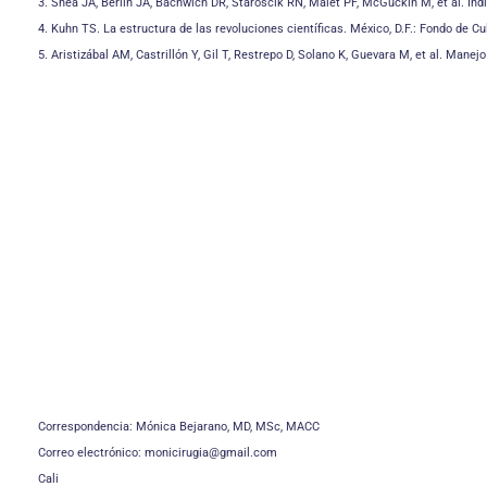
3. Shea JA, Berlin JA, Bachwich DR, Staroscik RN, Malet PF, McGuckin M, et al. In
4. Kuhn TS. La estructura de las revoluciones científicas. México, D.F.: Fondo de C
5. Aristizábal AM, Castrillón Y, Gil T, Restrepo D, Solano K, Guevara M, et al. Mane
Correspondencia: Mónica Bejarano, MD, MSc, MACC
Correo electrónico: monicirugia@gmail.com
Cali