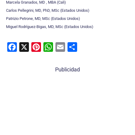
Marcela Granados, MD , MBA (Cali)
Carlos Pellegrini, MD, PhD, MSc (Estados Unidos)
Patrizio Petrone, MD, MSc (Estados Unidos)
Miguel Rodríguez-Bigas, MD, MSc (Estados Unidos)
F
X
Pi
W
E
C
a
nt
h
m
o
c
er
at
ai
m
Publicidad
e
e
s
l
p
b
st
A
ar
o
p
tir
o
p
k