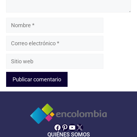
Nombre
Correo
electrónico
Sitio
web
Facebook
Pinterest
YouTube
X
QUIÉNES SOMOS