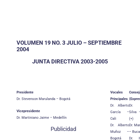
VOLUMEN 19 NO. 3 JULIO – SEPTIEMBRE
2004
JUNTA DIRECTIVA 2003-2005
Presidente
Vocales
Consej
Dr. Stevenson Marulanda – Bogotá
Principales
(Expre
Dr. Alberto
Dr. 
Vicepresidente
García –
Silva 
Dr. Martiniano Jaime – Medellín
Cali
(+)
Dr. Alberto
Dr. Ma
Publicidad
Muñoz –
– Buc
Bogotá
Dr. H