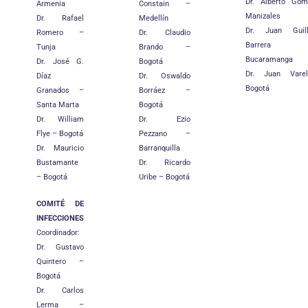
Dr. Alberto Gó
Armenia
Constain –
Manizales
Dr. Rafael
Medellín
Dr. Juan Guil
Romero –
Dr. Claudio
Barrer
Tunja
Brando –
Bucaramanga
Dr. José G.
Bogotá
Dr. Juan Vare
Díaz
Dr. Oswaldo
Bogotá
Granados –
Borráez –
Santa Marta
Bogotá
Dr. William
Dr. Ezio
Flye – Bogotá
Pezzano –
Dr. Mauricio
Barranquilla
Bustamante
Dr. Ricardo
– Bogotá
Uribe – Bogotá
COMITÉ DE
INFECCIONES
Coordinador:
Dr. Gustavo
Quintero –
Bogotá
Dr. Carlos
Lerma –