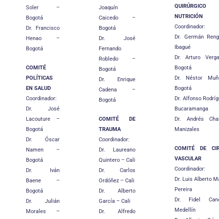
QUIRÚRGIC
Soler –
Joaquín
NUTRICIÓN
Bogotá
Caicedo –
Coordinador:
Dr. Francisco
Bogotá
Dr. Germán Reng
Henao –
Dr. José
Ibagué
Bogotá
Fernando
Dr. Arturo Verg
Robledo –
COMITÉ
Bogotá
Bogotá
POLÍTICAS
Dr. Néstor Mu
Dr. Enrique
EN SALUD
Bogotá
Cadena –
Coordinador:
Dr. Alfonso Rodrí
Bogotá
Dr. José
Bucaramanga
Lacouture –
COMITÉ DE
Dr. Andrés Ch
Bogotá
TRAUMA
Manizales
Dr. Óscar
Coordinador:
COMITÉ DE CIR
Namen –
Dr. Laureano
VASCULAR
Bogotá
Quintero – Cali
Coordinador:
Dr. Iván
Dr. Carlos
Dr. Luis Alberto M
Baene –
Ordóñez – Cali
Pereira
Bogotá
Dr. Alberto
Dr. Fidel Ca
Dr. Julián
García – Cali
Medellín
Morales –
Dr. Alfredo