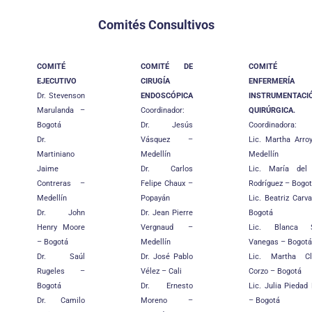
Comités Consultivos
COMITÉ
COMITÉ DE
COMITÉ
EJECUTIVO
CIRUGÍA
ENFERMERÍ
Dr. Stevenson
ENDOSCÓPICA
INSTRUMENTACI
Marulanda –
Coordinador:
QUIRÚRGICA.
Bogotá
Dr. Jesús
Coordinadora:
Dr.
Vásquez –
Lic. Martha Arro
Martiniano
Medellín
Medellín
Jaime
Dr. Carlos
Lic. María del 
Contreras –
Felipe Chaux –
Rodríguez – Bogo
Medellín
Popayán
Lic. Beatriz Carv
Dr. John
Dr. Jean Pierre
Bogotá
Henry Moore
Vergnaud –
Lic. Blanca S
– Bogotá
Medellín
Vanegas – Bogotá
Dr. Saúl
Dr. José Pablo
Lic. Martha Cl
Rugeles –
Vélez – Cali
Corzo – Bogotá
Bogotá
Dr. Ernesto
Lic. Julia Piedad
Dr. Camilo
Moreno –
– Bogotá