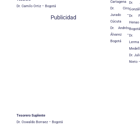
Cartagena
Dr. 
Dr. Camilo Ortiz – Bogotá
Dr. Ciro
Gonzál
Jurado –
Dr. F
Publicidad
Cúcuta
Hen
Dr. Andrés
Bogotá
Álvarez –
Dr. 
Bogotá
Ler
Medell
Dr. Jul
Nieto 
Tesorero Suplente
Dr. Oswaldo Borraez – Bogotá