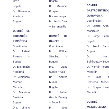
Ortiz –
Bogotá
COMITÉ
Bogotá
Dr. Mauricio
GASTROENTEROL
Dr. Hernando
Crispín –
QUIRÚRGICA
Abaúnza –
Bucaramanga
Coordinador:
Bogotá
Dr. Jesús Cure
Dr. Lázaro Ara
– Barranquilla
COMITÉ DE
Manizales
EDUCACIÓN
COMITÉ DE
Dr. Jorge Pad
Y BIOÉTICA
CÁNCER
Bogotá
Coordinador:
Coordinador:
Dr. Arnold Barr
Dr. Rafael
Dr. Willian
Bogotá
Riveros –
Sánchez –
Dr. Humbe
Bogotá
Bogotá
Bohórquez – Bogo
Dr. Erix Bozón
Dra. Diana
Dr. Hernán Restr
– Bogotá
Currea – Cali
Medellín
Dr. Alejandro
Dr. Andrés
Dr. José Ign
Moreno –
Muñoz –
Restrepo – Medell
Medellín
Bogotá
Dr. Sergio Ho
Dr. Mauricio
Dr. Rafael
Medellín
Cardona –
García Duperly
COMITÉ
Bogotá
– Bogotá
METABOLISMO
Dra. Liliana
Dr. José