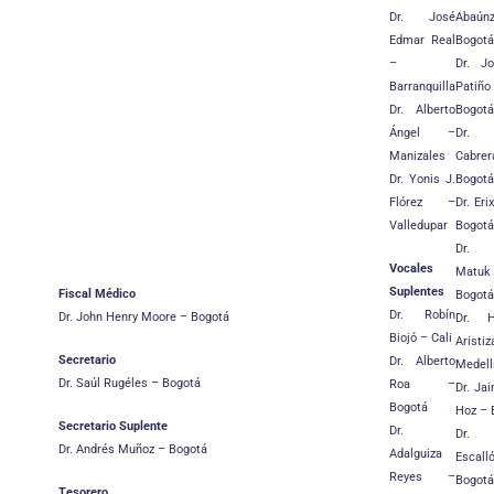
Dr. José
Aba
Edmar Real
Bogotá
–
Dr. Jo
Barranquilla
Pat
Dr. Alberto
Bogotá
Ángel –
Dr. 
Manizales
Cab
Dr. Yonis J.
Bogotá
Flórez –
Dr. Eri
Valledupar
Bogotá
Dr. 
Vocales
Mat
Suplentes
Fiscal Médico
Bogotá
Dr. Robín
Dr. John Henry Moore – Bogotá
Dr. H
Biojó – Cali
Arist
Secretario
Dr. Alberto
Medell
Dr. Saúl Rugéles – Bogotá
Roa –
Dr. Ja
Bogotá
Hoz – 
Secretario Suplente
Dr.
Dr.
Dr. Andrés Muñoz – Bogotá
Adalguiza
Esca
Reyes –
Bogotá
Tesorero