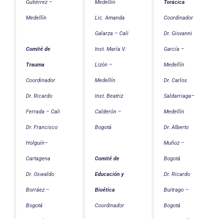
Gutiérrez –
Medellín
Torácica
Medellín
Lic. Amanda
Coordinador
Galarza – Cali
Dr. Giovanni
Inst. María V.
García –
Comité de
Lizón –
Medellín
Trauma
Medellín
Dr. Carlos
Coordinador
Inst. Beatriz
Saldarriaga–
Dr. Ricardo
Calderón –
Medellín
Ferrada – Cali
Bogotá
Dr. Alberto
Dr. Francisco
Muñoz –
Holguín–
Bogotá
Cartagena
Comité de
Dr. Ricardo
Dr. Oswaldo
Educación y
Buitrago –
Borráez –
Bioética
Bogotá
Bogotá
Coordinador