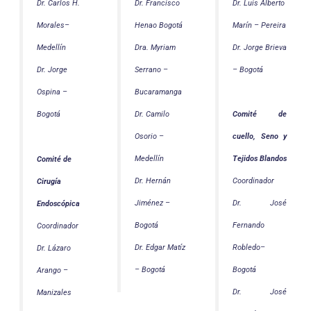
Dr. Luis Alberto
Dr. Carlos H.
Dr. Francisco
Marín – Pereira
Morales–
Henao Bogotá
Dr. Jorge Brieva
Medellín
Dra. Myriam
– Bogotá
Dr. Jorge
Serrano –
Ospina –
Bucaramanga
Bogotá
Dr. Camilo
Comité de
Osorio –
cuello, Seno y
Medellín
Tejidos Blandos
Comité de
Dr. Hernán
Coordinador
Cirugía
Jiménez –
Dr. José
Endoscópica
Bogotá
Fernando
Coordinador
Dr. Edgar Matíz
Robledo–
Dr. Lázaro
– Bogotá
Bogotá
Arango –
Dr. José
Manizales