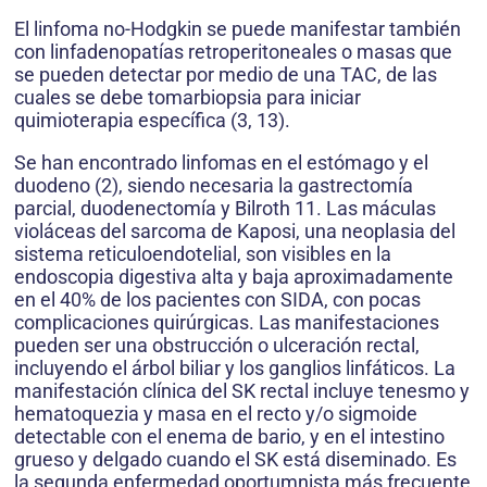
El linfoma no-Hodgkin se puede manifestar también
con linfadenopatías retroperitoneales o masas que
se pueden detectar por medio de una TAC, de las
cuales se debe tomarbiopsia para iniciar
quimioterapia específica (3, 13).
Se han encontrado linfomas en el estómago y el
duodeno (2), siendo necesaria la gastrectomía
parcial, duodenectomía y Bilroth 11. Las máculas
violáceas del sarcoma de Kaposi, una neoplasia del
sistema reticuloendotelial, son visibles en la
endoscopia digestiva alta y baja aproximadamente
en el 40% de los pacientes con SIDA, con pocas
complicaciones quirúrgicas. Las manifestaciones
pueden ser una obstrucción o ulceración rectal,
incluyendo el árbol biliar y los ganglios linfáticos. La
manifestación clínica del SK rectal incluye tenesmo y
hematoquezia y masa en el recto y/o sigmoide
detectable con el enema de bario, y en el intestino
grueso y delgado cuando el SK está diseminado. Es
la segunda enfermedad oportumnista más frecuente