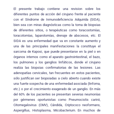
El presente trabajo contiene una revision sobre los
diferentes puntos de acción del cirujano frente al paciente
con el Síndrome de Inmunodeficiencia Adquirida (SIDA),
bien sea con miras diagnósticas como la toma de biopsias
de diferentes sitios, o terapéuticas como toracostomías,
toracotomías, laparotomías, drenaje de abscesos, etc. El
SIDA es una enfermedad que va en constante aumento y
una de las principales manifestaciones la constituye el
sarcoma de Kaposi, que puede presentarse en la piel o en
órganos internos como el aparato gastrointestinal, el bazo,
los pulmones y los ganglios linfáticos, donde el cirujano
realiza las biopsias confirmatorias de las lesiones. Las
adenopatías cervicales, tan frecuentes en estos pacientes,
sólo justifican ser biopsiadas a cielo abierto cuando existe
una fuerte sospecha de una enfermedad asociada (linfoma,
etc.) o por el crecimiento exagerado de un ganglio. En más
del 60% de los pacientes se presentan severas neumonías
por gérmenes oportunistas como Pneumocistis carinii,
Citomegalovirus (CMV), Cándida, Criptococo neoformans,
Aspergillus, Histoplasma, Micobacterium. En muchos de