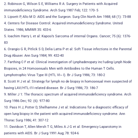
2. Robinson G, Wilson S E, WilIiams R A: Surgery in Patients with Acquired
immunodeficiency Syndrome. Arch Surg 1987 Feb; 122: 170- 5
3. Lipsett P, AlIo M D: AIDS and the Surgeon. Surg Clin North Am 1988; 68 (1): 73-88
4. Centers for Disease Control: Acquired immunodeficiency Syndrome. United
States. 1986; MMWR 35: 433-6
5. Ioachim Harry L et al: Kaposi’s Sarcoma of internal Organs. Cancer; 75 (6): 1376-
83
6. Orangio G R, Pitlick S D, Delia Latta P et al: Soft Tissue infections in the Parental
Drug Abuser. Ann Surg 1984; 99: 432-40
7. Farthing C F et al: Clinical investigation of Lynphadenopaty inc1uding Lynph Node
Biopsies, in 24 Homosexuals Men with Antibodies to the Human T Cells.
Lymphotrophic Virus Type III (HTL VI~ I). Br J Surg 1986; 73: 180-2
8. Scott H J et al: Strategy for lymph no de biopsy in homosexual men suspected of
having LAV/HTL-I1I related disease. Br J Surg 1986; 73: 186-7
9. MilIer J 1: The thoracic spectrum of acquired immunodeficiency syndrome. Arch
Surg 1986 Dec; 92: (6): 977-80
10. Pass H J, Potter D, Shelhamme J et al: Indications for a diagnostic efficacy of
open lung biopsy in the patient with acquired immunodeficiency syndrome. Ann
Thorac Surg 1986; 41: 307-12
11. Davidson T, AlIen Mersh T G, Miles A J G et al: Emergency Laparotomy in
patients with AIDS. Br J Surg 1991 Aug; 78: 924-6