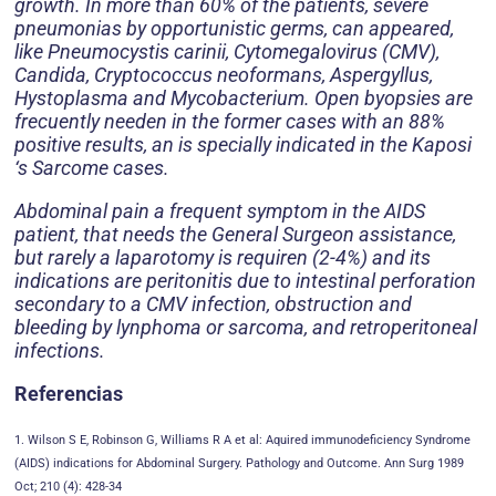
growth. In more than 60% of the patients, severe
pneumonias by opportunistic germs, can appeared,
like Pneumocystis carinii, Cytomegalovirus (CMV),
Candida, Cryptococcus neoformans, Aspergyllus,
Hystoplasma and Mycobacterium. Open byopsies are
frecuently needen in the former cases with an 88%
positive results, an is specially indicated in the Kaposi
‘s Sarcome cases.
Abdominal pain a frequent symptom in the AIDS
patient, that needs the General Surgeon assistance,
but rarely a laparotomy is requiren (2-4%) and its
indications are peritonitis due to intestinal perforation
secondary to a CMV infection, obstruction and
bleeding by lynphoma or sarcoma, and retroperitoneal
infections.
Referencias
1. Wilson S E, Robinson G, Williams R A et al: Aquired immunodeficiency Syndrome
(AIDS) indications for Abdominal Surgery. Pathology and Outcome. Ann Surg 1989
Oct; 210 (4): 428-34