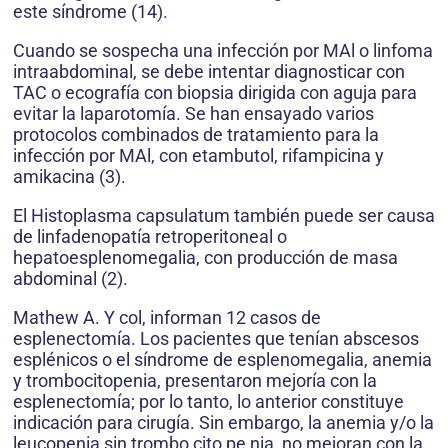
este síndrome (14).
Cuando se sospecha una infección por MAl o linfoma
intraabdominal, se debe intentar diagnosticar con
TAC o ecografía con biopsia dirigida con aguja para
evitar la laparotomía. Se han ensayado varios
protocolos combinados de tratamiento para la
infección por MAl, con etambutol, rifampicina y
amikacina (3).
El Histoplasma capsulatum también puede ser causa
de linfadenopatía retroperitoneal o
hepatoesplenomegalia, con producción de masa
abdominal (2).
Mathew A. Y col, informan 12 casos de
esplenectomía. Los pacientes que tenían abscesos
esplénicos o el síndrome de esplenomegalia, anemia
y trombocitopenia, presentaron mejoría con la
esplenectomía; por lo tanto, lo anterior constituye
indicación para cirugía. Sin embargo, la anemia y/o la
leucopenia sin trombo cito pe nia, no mejoran con la