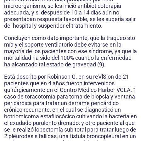
microorganismo, se les inició antibioticoterapia
adecuada, y si después de 10 a 14 días aún no
presentaban respuesta favorable, se les sugería salir
del hospital y suspender el tratamiento.
Concluyen como dato importante, que la traqueo sto
mía y el soporte ventilatorio debe evitarse en la
mayoría de los pacientes con ese síndrome, ya que la
mortalidad ha sido del 100% cuando la enfermedad
ha alcanzado tal estado de gravedad (9).
Está descrito por Robinson G. en su reVlSlon de 21
pacientes que en 4 años fueron intervenidos
quirúrgicamente en el Centro Médico Harbor VCLA, 1
caso de toracotomía para toma de biopsia y ventana
pericárdica para tratar un derrame pericárdico
crónico recurrente, en el cual se diagnosticó un
botriomicoma estafilocócico cultivando la bacteria en
el exudado purulento drenado; y otro paciente al que
se le realizó lobectomía sub total para tratar luego de
2 pleurodesis fallidas, una fístula broncopleural en un