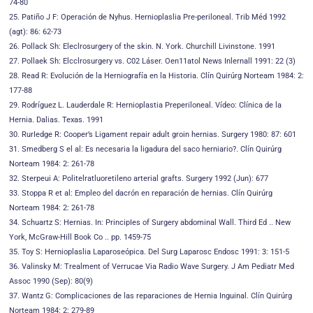
74-80
25. Patiño J F: Operación de Nyhus. Hernioplaslia Pre-periloneal. Trib Méd 1992
(agt): 86: 62-73
26. Pollack Sh: Eleclrosurgery of the skin. N. York. Churchill Livinstone. 1991
27. Pollaek Sh: Elcclrosurgery vs. C02 Láser. Oen11atol News Inlernall 1991: 22 (3)
28. Read R: Evolución de la Herniografía en la Historia. Clín Quirúrg Norteam 1984: 2:
177-88
29. Rodríguez L. Lauderdale R: Hernioplastia Preperiloneal. Vídeo: Clínica de la
Hernia. Dalias. Texas. 1991
30. RurIedge R: Cooper’s Ligament repair adult groin hernias. Surgery 1980: 87: 601
31. Smedberg S el al: Es necesaria la ligadura del saco herniario?. Clín Quirúrg
Norteam 1984: 2: 261-78
32. Sterpeui A: Politelratluoretileno arterial grafts. Surgery 1992 (Jun): 677
33. Stoppa R et al: Empleo del dacrón en reparación de hernias. Clín Quirúrg
Norteam 1984: 2: 261-78
34. Schuartz S: Hernias. In: PrincipIes of Surgery abdominal Wall. Third Ed .. New
York, McGraw-Hill Book Co .. pp. 1459-75
35. Toy S: Hernioplaslia Laparoseópica. Del Surg Laparosc Endosc 1991: 3: 151-5
36. Valinsky M: Trealment of Verrucae Via Radio Wave Surgery. J Am Pediatr Med
Assoc 1990 (Sep): 80(9)
37. Wantz G: Complicaciones de las reparaciones de Hernia Inguinal. Clín Quirúrg
Norteam 1984: 2: 279-89