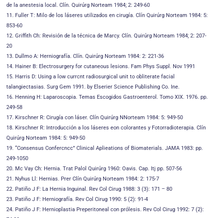
de la anestesia local. Clín. Quirúrg Norteam 1984; 2: 249-60
11. Fuller T: Milo de los láseres utilizados en cirugía. Clín Quirúrg Norteam 1984: 5:
853-60
12. Griffith Ch: Revisión de la técnica de Marcy. Clín. Quirúrg Norteam 1984; 2: 207-
20
13. Dullmo A: Herniografía. Clín. Quirúrg Norteam 1984: 2: 221-36
14. Hainer B: Electrosurgery for cutaneous lesions. Fam Phys Suppl. Nov 1991
15. Harris D: Using a low currcnt radiosurgical unit to obliterate facial
talangiectasias. Surg Gem 1991. by Elserier Science Publishing Co. Ine.
16. Henning H: Laparoscopia. Temas Escogidos Gastroenterol. Tomo XIX. 1976. pp.
249-58
17. Kirschner R: Cirugía con láser. Clín Quirúrg NNorteam 1984: 5: 949-50
18. Kirschner R: Introducción a los láseres eon colorantes y Fotorradioterapia. Clín
Quirúrg Norteam 1984: 5: 949-50
19. “Consensus Confercncc” Clinical Aplieations of Biomaterials. JAMA 1983: pp.
249-1050
20. Mc Vay Ch: Hernia. Trat Palol Quirúrg 1960: Oavis. Cap. Itj pp. 507-56
21. Nyhus Ll: Hernias. Prer Clín Quirúrg Norteam 1984: 2: 175-7
22. Patiño J F: La Hernia Inguinal. Rev Col Cirug 1988: 3 (3): 171 – 80
23. Patiño J F: Herniografía. Rev Col Cirug 1990: 5 (2): 91-4
24. Patiño J F: Hernioplastia Preperitoneal con prólesis. Rev Col Cirug 1992: 7 (2):