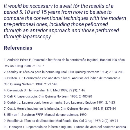
It would be necessarv to await fór the results ol a
period 5, 10
and 1
5
years from now to be able to
compare the conventional techniques with the modern
pre-peritoneal ones, including those pefiormed
through an anterior approach
and those performed
through laparoscopy.
Referencias
1. Andrade-Pérez E: Desarrollo histórico de la herniorrafia inguinal. Bassini 100 años.
Rev Col Cirug 1988: 3: 182-7
2. Stanley B: Técnica para la hernia inguinal. Clín Quirúrg Norteam 1984; 2: 184-206
3. Brilton B J: Herniorrafia con anestesia local. Análisis del índice de reeurreneia.
Clín Quirúrg Norteam 1984: 2: 237-48
4. Cavanaugh D: Herniorrafia. Trib Méd 1989; 79 (9): 1-16
5. Cali R: Laparoscopia. Clín Quirúrg Norteam 1980: 2: 403-20
6. Corbbit J: Laparoscopic herniorrhaphy. Surg Laparosc Endose 1991: 2: 1-23
7. Cox J: Hernia Inguinal en la infancia. Clín Quirúrg Norteam 1985: 5: 1373-84
8. Ellman 1: Surgitron FFPF. Manual de operaciones, 1990
9. Escallón J: Técnica de Shouldice Modificada. Rev Col Cirug 1987: 2 (2): 69-74
10. Flanagan L: Reparación de la hernia inguinal. Puntos de vista del paciente acerca