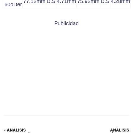
77.12mm
D.S
4.71mm
75.92mm
D.S
4.28mm
60oDer
Publicidad
« ANÁLISIS
ANÁLISIS