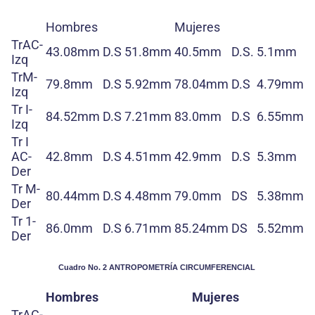
Hombres
Mujeres
TrAC-
43.08mm
D.S
51.8mm
40.5mm
D.S.
5.1mm
Izq
TrM-
79.8mm
D.S
5.92mm
78.04mm
D.S
4.79mm
Izq
Tr I-
84.52mm
D.S
7.21mm
83.0mm
D.S
6.55mm
Izq
Tr I
AC-
42.8mm
D.S
4.51mm
42.9mm
D.S
5.3mm
Der
Tr M-
80.44mm
D.S
4.48mm
79.0mm
DS
5.38mm
Der
Tr 1-
86.0mm
D.S
6.71mm
85.24mm
DS
5.52mm
Der
Cuadro No. 2 ANTROPOMETRÍA CIRCUMFERENCIAL
Hombres
Mujeres
TrAC-