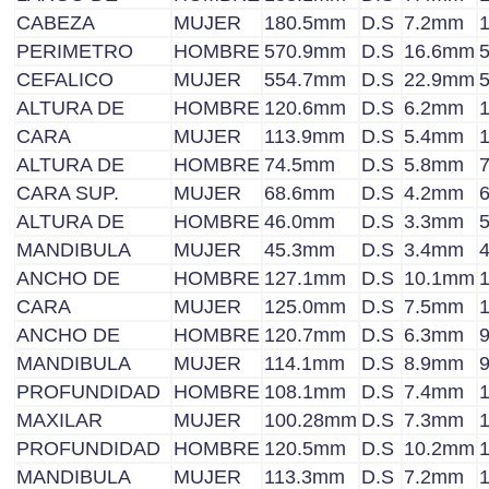
CABEZA
MUJER
180.5mm
D.S
7.2mm
PERIMETRO
HOMBRE
570.9mm
D.S
16.6mm
CEFALICO
MUJER
554.7mm
D.S
22.9mm
ALTURA DE
HOMBRE
120.6mm
D.S
6.2mm
CARA
MUJER
113.9mm
D.S
5.4mm
ALTURA DE
HOMBRE
74.5mm
D.S
5.8mm
CARA SUP.
MUJER
68.6mm
D.S
4.2mm
ALTURA DE
HOMBRE
46.0mm
D.S
3.3mm
MANDIBULA
MUJER
45.3mm
D.S
3.4mm
ANCHO DE
HOMBRE
127.1mm
D.S
10.1mm
CARA
MUJER
125.0mm
D.S
7.5mm
ANCHO DE
HOMBRE
120.7mm
D.S
6.3mm
MANDIBULA
MUJER
114.1mm
D.S
8.9mm
PROFUNDIDAD
HOMBRE
108.1mm
D.S
7.4mm
MAXILAR
MUJER
100.28mm
D.S
7.3mm
PROFUNDIDAD
HOMBRE
120.5mm
D.S
10.2mm
MANDIBULA
MUJER
113.3mm
D.S
7.2mm