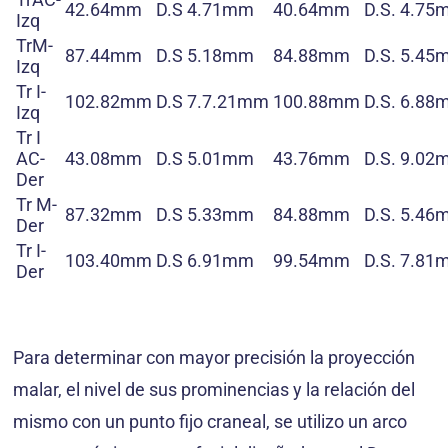
42.64mm
D.S
4.71mm
40.64mm
D.S.
4.75
Izq
TrM-
87.44mm
D.S
5.18mm
84.88mm
D.S.
5.45
Izq
Tr I-
102.82mm
D.S
7.7.21mm
100.88mm
D.S.
6.88
Izq
Tr I
AC-
43.08mm
D.S
5.01mm
43.76mm
D.S.
9.02
Der
Tr M-
87.32mm
D.S
5.33mm
84.88mm
D.S.
5.46
Der
Tr I-
103.40mm
D.S
6.91mm
99.54mm
D.S.
7.81
Der
Para determinar con mayor precisión la proyección
malar, el nivel de sus prominencias y la relación del
mismo con un punto fijo craneal, se utilizo un arco