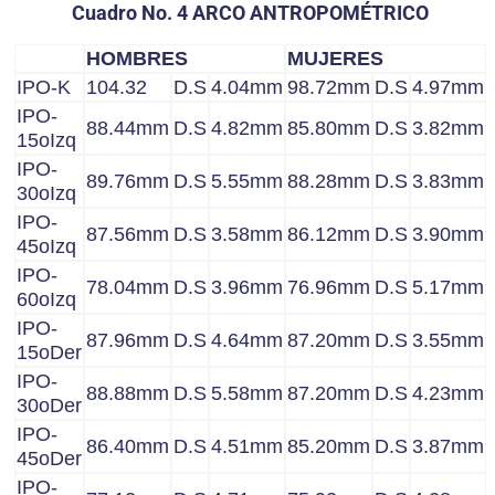
Cuadro No. 4 ARCO ANTROPOMÉTRICO
HOMBRES
MUJERES
IPO-K
104.32
D.S
4.04mm
98.72mm
D.S
4.97mm
IPO-
88.44mm
D.S
4.82mm
85.80mm
D.S
3.82mm
15oIzq
IPO-
89.76mm
D.S
5.55mm
88.28mm
D.S
3.83mm
30oIzq
IPO-
87.56mm
D.S
3.58mm
86.12mm
D.S
3.90mm
45oIzq
IPO-
78.04mm
D.S
3.96mm
76.96mm
D.S
5.17mm
60oIzq
IPO-
87.96mm
D.S
4.64mm
87.20mm
D.S
3.55mm
15oDer
IPO-
88.88mm
D.S
5.58mm
87.20mm
D.S
4.23mm
30oDer
IPO-
86.40mm
D.S
4.51mm
85.20mm
D.S
3.87mm
45oDer
IPO-