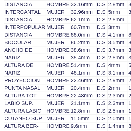
DISTANCIA
HOMBRE
32.16mm
D.S
2.8mm
INTERCANTAL
MUJER
32.96mm
D.S
5mm
DISTANCIA
HOMBRE
62.1mm
D.S
2.5mm
INTERPOPULAR
MUJER
60.7mm
D.S
3mm
DISTANCIA
HOMBRE
88.0mm
D.S
4.1mm
BIOCULAR
MUJER
86.2mm
D.S
3.5mm
ANCHO DE
HOMBRE
38.6mm
D.S
3.7mm
NARIZ
MUJER
35.4mm
D.S
2.5mm
ALTURA DE
HOMBRE
51.4mm
D.S
4mm
NARIZ
MUJER
48.1mm
D.S
3.1mm
PROYECCION
HOMBRE
22.46mm
D.S
2.9mm
PUNTA NASAL
MUJER
20.4mm
D.S
2mm
ALTURA TOT
HOMBRE
22.48mm
D.S
2.3mm
LABIO SUP.
MUJER
21.1mm
D.S
2.3mm
ALTURA LABIO
HOMBRE
12.8mm
D.S
2.5mm
CUTANEO SUP
MUJER
11.5mm
D.S
2.0mm
ALTURA BER-
HOMBRE
9.6mm
D.S
1.4mm