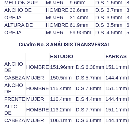
MELLON SUP
MUJER
9.6mm
D.S
1.5mm
ANCHO DE
HOMBRE
32.6mm
D.S
3.7mm
OREJA
MUJER
31.4mm
D.S
3.9mm
ALTURA DE
HOMBRE
61.9mm
D.S
3.5mm
OREJA
MUJER
59.90mm
D.S
4.5mm
Cuadro No. 3 ANÁLISIS TRANSVERSAL
ESTUDIO
FARKAS
ANCHO
HOMBRE
151.96mm
D.S
6.38mm
151.1mm
DE
CABEZA
MUJER
150.5mm
D.S
5.7mm
144.4mm
ANCHO
HOMBRE
115.4mm
D.S
7.8mm
151.1mm
DE
FRENTE
MUJER
110.4mm
D.S
4.4mm
144.4mm
ALTO
HOMBRE
113.2mm
D.S
7.7mm
151.1mm
DE
CABEZA
MUJER
106.1mm
D.S
6.6mm
144.4mm