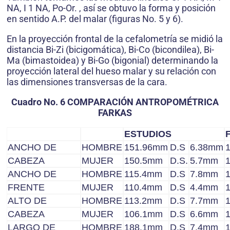
NA, I 1 NA, Po-Or. , así se obtuvo la forma y posición
en sentido A.P. del malar (figuras No. 5 y 6).
En la proyección frontal de la cefalometría se midió la
distancia Bi-Zi (bicigomática), Bi-Co (bicondilea), Bi-
Ma (bimastoidea) y Bi-Go (bigonial) determinando la
proyección lateral del hueso malar y su relación con
las dimensiones transversas de la cara.
Cuadro No. 6 COMPARACIÓN ANTROPOMÉTRICA
FARKAS
ESTUDIOS
ANCHO DE
HOMBRE
151.96mm
D.S
6.38mm
CABEZA
MUJER
150.5mm
D.S.
5.7mm
ANCHO DE
HOMBRE
115.4mm
D.S
7.8mm
FRENTE
MUJER
110.4mm
D.S
4.4mm
ALTO DE
HOMBRE
113.2mm
D.S
7.7mm
CABEZA
MUJER
106.1mm
D.S
6.6mm
LARGO DE
HOMBRE
188.1mm
D.S
7.4mm