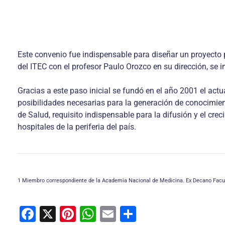
Este convenio fue indispensable para diseñar un proyecto p
del ITEC con el profesor Paulo Orozco en su dirección, se 
Gracias a este paso inicial se fundó en el año 2001 el act
posibilidades necesarias para la generación de conocimiento
de Salud, requisito indispensable para la difusión y el cre
hospitales de la periferia del país.
1 Miembro correspondiente de la Academia Nacional de Medicina. Ex Decano Facult
F
X
Pi
W
E
C