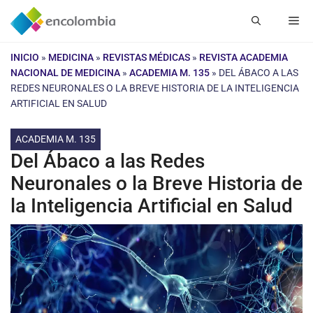
Saltar
Me
al
contenido
INICIO
»
MEDICINA
»
REVISTAS MÉDICAS
»
REVISTA ACADEMIA
NACIONAL DE MEDICINA
»
ACADEMIA M. 135
»
DEL ÁBACO A LAS
REDES NEURONALES O LA BREVE HISTORIA DE LA INTELIGENCIA
ARTIFICIAL EN SALUD
ACADEMIA M. 135
Del Ábaco a las Redes
Neuronales o la Breve Historia de
la Inteligencia Artificial en Salud