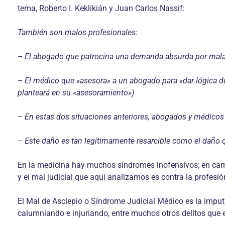
tema, Roberto I. Keklikián y Juan Carlos Nassif:
También son malos profesionales:
– El abogado que patrocina una demanda absurda por mala 
– El médico que «asesora» a un abogado para «dar lógica d
planteará en su «asesoramiento»)
– En estas dos situaciones anteriores, abogados y médicos
– Este daño es tan legítimamente resarcible como el daño qu
En la medicina hay muchos síndromes inofensivos; en cam
y el mal judicial que aquí analizamos es contra la profesió
El Mal de Asclepio o Síndrome Judicial Médico es la impu
calumniando e injuriando, entre muchos otros delitos que 