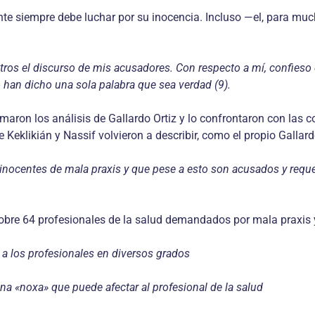
e siempre debe luchar por su inocencia. Incluso —el, para much
otros el discurso de mis acusadores. Con respecto a mí, confie
 han dicho una sola palabra que sea verdad (9).
omaron los análisis de Gallardo Ortiz y lo confrontaron con las 
e Keklikián y Nassif volvieron a describir, como el propio Gallar
 inocentes de mala praxis y que pese a esto son acusados y requer
obre 64 profesionales de la salud demandados por mala praxis y 
l a los profesionales en diversos grados
 «noxa» que puede afectar al profesional de la salud