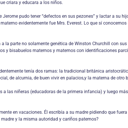
ue criara y educara a los niños.
Jerome pudo tener “defectos en sus pezones” y lactar a su hij
materno evidentemente fue Mrs. Everest. Lo que sí conocemos e
n a la parte no solamente genética de Winston Churchill con su
os y bisabuelos maternos y maternos con identificaciones parciale
dentemente tenía dos ramas: la tradicional británica aristocráti
al, de alcurnia, de buen vivir en palacios,y la materna de otro b
 a las niñeras (educadoras de la primera infancia) y luego más
ente en vacaciones. Él escribía a su madre pidiendo que fuera 
, la madre y la misma autoridad y cariños paternos?