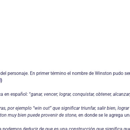
del personaje. En primer término el nombre de Winston pudo se
l
)
ca en español: “
ganar, vencer; lograr, conquistar, obtener, alcanzar; 
s, por ejemplo “win out” que significar triunfar, salir bien, logra
 ston muy bien puede provenir de stone,
en donde se le agrega una
a podemos deducir de que es una construcción que significa que 