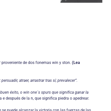
r proveniente de dos fonemas win y ston.
(Lea
persuadir, atraer, arrastrar tras sí; prevalecer”.
r buen éxito, o win one´s spurs que significa ganar la
 e después de la n, que significa piedra o apedrear.
se puede alcanzar la victoria con las fuerzas de las