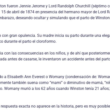
nston fueron Jennie Jerome y Lord Randolph Churchill (séptimo
ía 15 de abril de 1874 en presencia del hermano mayor de Lord 
mbarazo, deseando ocultar y simulando que el parto de Winston
on gran opulencia. Su madre inicia su parto durante una elegant
 durante el parto el cloroformo.
con las consecuencias en los niños, y de ahí que posteriorment
a antes de casarse, le inventaron un accidente antes del parto 
ido a Elisabeth Ann Everest o Womany (condensación de: Woman
éticamente también suena como “mami” o diminutivo de mamá, “ni
nto. Womany murió a los 62 años cuando Winston tenía 21 años; 
spuesta exacta no aparece en la historia, pero es muy posible,