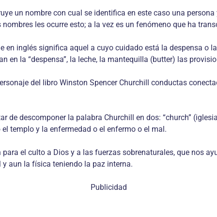
ye un nombre con cual se identifica en este caso una persona y 
 nombres les ocurre esto; a la vez es un fenómeno que ha transc
 en inglés significa aquel a cuyo cuidado está la despensa o l
n la “despensa”, la leche, la mantequilla (butter) las provision
rsonaje del libro Winston Spencer Churchill conductas conectada
tar de descomponer la palabra Churchill en dos: “church” (iglesia 
o el templo y la enfermedad o el enfermo o el mal.
 para el culto a Dios y a las fuerzas sobrenaturales, que nos a
y aun la física teniendo la paz interna.
Publicidad