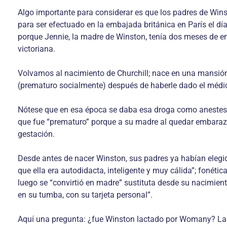
Algo importante para considerar es que los padres de Wi
para ser efectuado en la embajada británica en París el d
porque Jennie, la madre de Winston, tenía dos meses de e
victoriana.
Volvamos al nacimiento de Churchill; nace en una mansión c
(prematuro socialmente) después de haberle dado el médico
Nótese que en esa época se daba esa droga como anestesia 
que fue “prematuro” porque a su madre al quedar embarazad
gestación.
Desde antes de nacer Winston, sus padres ya habían eleg
que ella era autodidacta, inteligente y muy cálida”; fon
luego se “convirtió en madre” sustituta desde su nacimie
en su tumba, con su tarjeta personal”.
Aquí una pregunta: ¿fue Winston lactado por Womany? La re