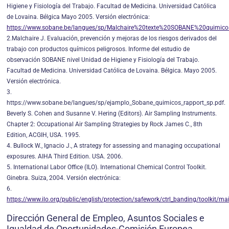
Higiene y Fisiología del Trabajo. Facultad de Medicina. Universidad Católica
de Lovaina. Bélgica Mayo 2005. Versión electrónica:
https://www.sobane.be/langues/sp/Malchaire%20texte%20SOBANE%20quimic
2.Malchaire J. Evaluación, prevención y mejoras de los riesgos derivados del
trabajo con productos químicos peligrosos. Informe del estudio de
observación SOBANE nivel Unidad de Higiene y Fisiología del Trabajo.
Facultad de Medicina. Universidad Católica de Lovaina. Bélgica. Mayo 2005.
Versión electrónica.
3.
https://www.sobane.be/langues/sp/ejamplo_Sobane_quimicos_rapport_sp.pdf.
Beverly S. Cohen and Susanne V. Hering (Editors). Air Sampling Instruments.
Chapter 2: Occupational Air Sampling Strategies by Rock James C., 8th
Edition, ACGIH, USA. 1995.
4. Bullock W., Ignacio J., A strategy for assessing and managing occupational
exposures. AIHA Third Edition. USA. 2006.
5. International Labor Office (ILO). International Chemical Control Toolkit.
Ginebra. Suiza, 2004. Versión electrónica:
6.
https://www.ilo.org/public/english/protection/safework/ctrl_banding/toolkit/ma
Dirección General de Empleo, Asuntos Sociales e
Igualdad de Oportunidades-Comisión Europea.