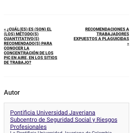
« ¿CUÁL(ES) ES (SON) EL
RECOMENDACIONES A
(LOS) MÉTODO(S)
TRABAJADORES
CUANTITATIVO(S)
EXPUESTOS A PLAGUICIDAS
RECOMENDADO(S) PARA
»
CONOCER LA
CONCENTRACIÓN DE LOS
PIC EN AIRE, EN LOS SITIOS
DE TRABAJO?
Autor
Pontificia Universidad Javeriana
Subcentro de Seguridad Social y Riesgos
Profesionales