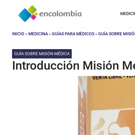
Saltar
al
MEDICI
contenido
INICIO
»
MEDICINA
»
GUÍAS PARA MÉDICOS
»
GUÍA SOBRE MISI
GUÍA SOBRE MISIÓN MÉDICA
Introducción Misión M