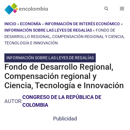
Saltar
Me
al
contenido
INICIO
»
ECONOMÍA
»
INFORMACIÓN DE INTERÉS ECONÓMICO
»
INFORMACIÓN SOBRE LAS LEYES DE REGALÍAS
»
FONDO DE
DESARROLLO REGIONAL, COMPENSACIÓN REGIONAL Y CIENCIA,
TECNOLOGÍA E INNOVACIÓN
INFORMACIÓN SOBRE LAS LEYES DE REGALÍAS
Fondo de Desarrollo Regional,
Compensación regional y
Ciencia, Tecnología e Innovación
CONGRESO DE LA REPÚBLICA DE
AUTOR:
COLOMBIA
Publicidad