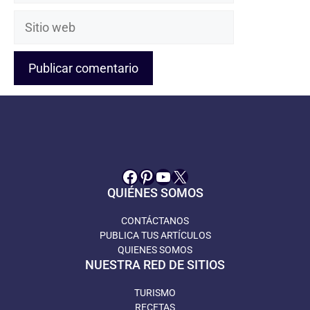
Sitio
web
Facebook
Pinterest
YouTube
X
QUIÉNES SOMOS
CONTÁCTANOS
PUBLICA TUS ARTÍCULOS
QUIENES SOMOS
NUESTRA RED DE SITIOS
TURISMO
RECETAS