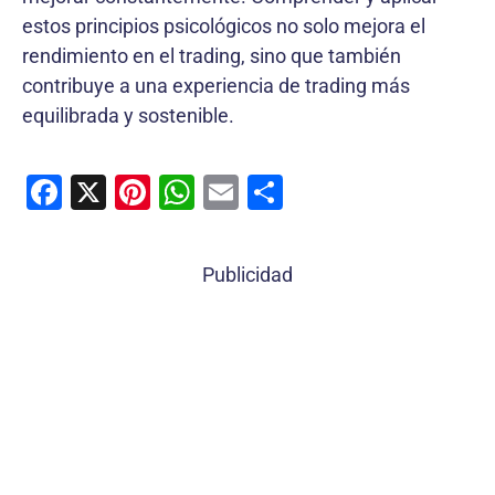
estos principios psicológicos no solo mejora el
rendimiento en el trading, sino que también
contribuye a una experiencia de trading más
equilibrada y sostenible.
F
X
Pi
W
E
C
a
nt
h
m
o
c
er
at
ai
m
Publicidad
e
e
s
l
p
b
st
A
ar
o
p
tir
o
p
k