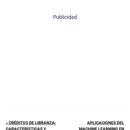
a
nt
h
m
o
c
er
at
ai
m
Publicidad
e
e
s
l
p
b
st
A
ar
o
p
tir
o
p
k
« CRÉDITOS DE LIBRANZA:
APLICACIONES DEL
CARACTERÍSTICAS Y
MACHINE LEARNING EN