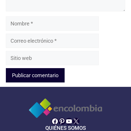
Nombre
Correo
electrónico
Sitio
web
Facebook
Pinterest
YouTube
X
QUIÉNES SOMOS