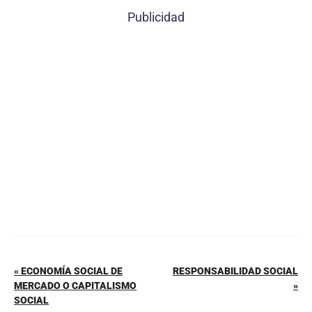
c
er
at
ai
m
Publicidad
e
e
s
l
p
b
st
A
ar
o
p
tir
o
p
k
« ECONOMÍA SOCIAL DE
RESPONSABILIDAD SOCIAL
MERCADO O CAPITALISMO
»
SOCIAL