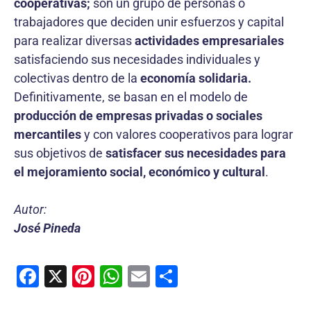
cooperativas;
son un grupo de personas o
trabajadores que deciden unir esfuerzos y capital
para realizar diversas
actividades empresariales
satisfaciendo sus necesidades individuales y
colectivas dentro de la
economía solidaria.
Definitivamente, se basan en el modelo de
producción de empresas privadas o sociales
mercantiles
y con valores cooperativos para lograr
sus objetivos de
satisfacer sus necesidades para
el mejoramiento social, económico y cultural
.
Autor:
José Pineda
F
X
Pi
W
E
C
a
nt
h
m
o