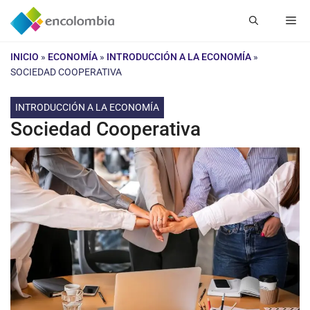
Saltar
Me
al
contenido
INICIO
»
ECONOMÍA
»
INTRODUCCIÓN A LA ECONOMÍA
»
SOCIEDAD COOPERATIVA
INTRODUCCIÓN A LA ECONOMÍA
Sociedad Cooperativa