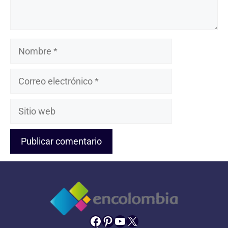
Nombre
Correo
electrónico
Sitio
web
Facebook
Pinterest
YouTube
X