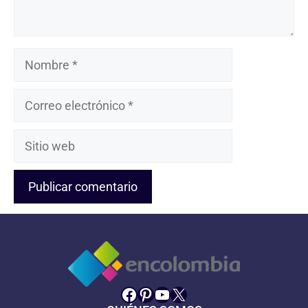
Nombre
Correo
electrónico
Sitio
web
Facebook
Pinterest
YouTube
X