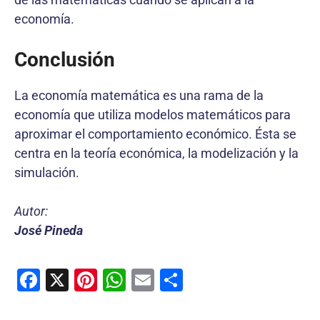
economía.
Conclusión
La economía matemática es una rama de la
economía que utiliza modelos matemáticos para
aproximar el comportamiento económico. Ésta se
centra en la teoría económica, la modelización y la
simulación.
Autor:
José Pineda
F
X
Pi
W
E
C
a
nt
h
m
o