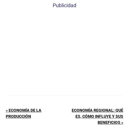
c
er
at
ai
m
Publicidad
e
e
s
l
p
b
st
A
ar
o
p
tir
o
p
k
« ECONOMÍA DE LA
ECONOMÍA REGIONAL: QUÉ
PRODUCCIÓN
ES, CÓMO INFLUYE Y SUS
BENEFICIOS »