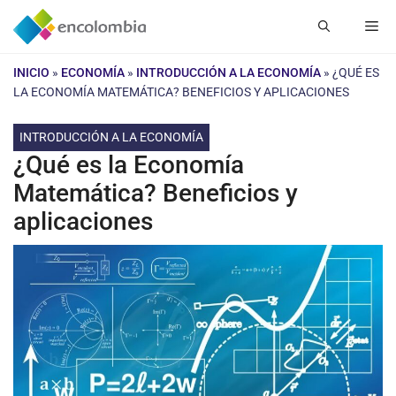
Saltar
Me
al
contenido
INICIO
»
ECONOMÍA
»
INTRODUCCIÓN A LA ECONOMÍA
»
¿QUÉ ES
LA ECONOMÍA MATEMÁTICA? BENEFICIOS Y APLICACIONES
INTRODUCCIÓN A LA ECONOMÍA
¿Qué es la Economía
Matemática? Beneficios y
aplicaciones